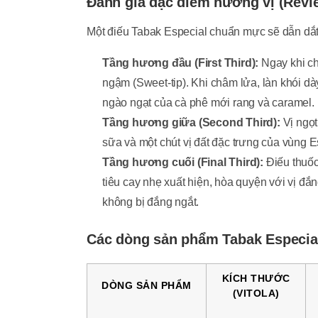
Đánh giá đặc điểm hương vị (Revie
Một điếu Tabak Especial chuẩn mực sẽ dẫn dắt 
Tầng hương đầu (First Third):
Ngay khi ch
ngậm (Sweet-tip). Khi châm lửa, làn khói 
ngào ngạt của cà phê mới rang và caramel.
Tầng hương giữa (Second Third):
Vị ngọt
sữa và một chút vị đất đặc trưng của vùng Es
Tầng hương cuối (Final Third):
Điếu thuốc
tiêu cay nhẹ xuất hiện, hòa quyện với vị đắ
không bị đắng ngắt.
Các dòng sản phẩm Tabak Especial
KÍCH THƯỚC
DÒNG SẢN PHẨM
(VITOLA)