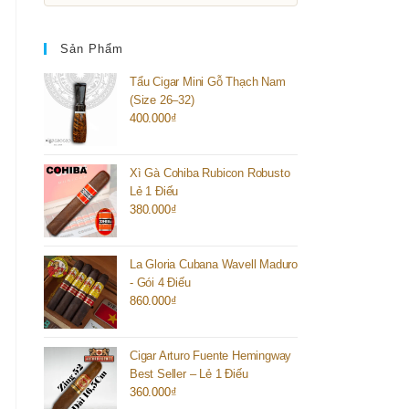
Sản Phẩm
Tẩu Cigar Mini Gỗ Thạch Nam
(Size 26–32)
400.000
₫
Xì Gà Cohiba Rubicon Robusto
Lẻ 1 Điếu
380.000
₫
La Gloria Cubana Wavell Maduro
- Gói 4 Điếu
860.000
₫
Cigar Arturo Fuente Hemingway
Best Seller – Lẻ 1 Điếu
360.000
₫