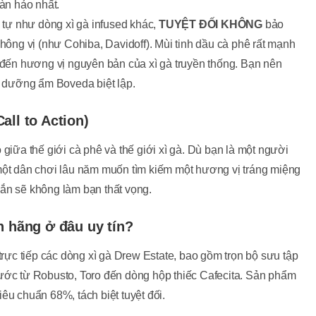
àn hảo nhất.
ự như dòng xì gà infused khác,
TUYỆT ĐỐI KHÔNG
bảo
hông vị (như Cohiba, Davidoff). Mùi tinh dầu cà phê rất mạnh
 đến hương vị nguyên bản của xì gà truyền thống. Bạn nên
i dưỡng ẩm Boveda biệt lập.
all to Action)
giữa thế giới cà phê và thế giới xì gà. Dù bạn là một người
một dân chơi lâu năm muốn tìm kiếm một hương vị tráng miệng
ắn sẽ không làm bạn thất vọng.
h hãng ở đâu uy tín?
rực tiếp các dòng xì gà Drew Estate, bao gồm trọn bộ sưu tập
ước từ Robusto, Toro đến dòng hộp thiếc Cafecita. Sản phẩm
êu chuẩn 68%, tách biệt tuyệt đối.