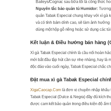
Baileys/Cognac sau bữa tối là công thức ho
Nguyên tắc bảo quản tủ Humidor:
Tương t
quản Tabak Especial chung khay với xì gà k
và có tính bám dính cao, sẽ làm ảnh hưởng
dùng một hộp gỗ riêng hoặc sử dụng các tú
Kết luận & Điều hướng bán hàng (C
Xì gà Tabak Especial chính là cầu nối hoàn hảo 
mới bắt đầu tập hút cần sự nhẹ nhàng, hay là 
độc đáo vào cuối ngày, Tabak Especial chắc ch
Đặt mua xì gà Tabak Especial chín
XigaCaocap.Com
là đơn vị chuyên nhập khẩu t
Tabak Especial (Dulce & Negra) đầy đủ kích th
được cam kết bảo quản trong điều kiện độ ẩm ti