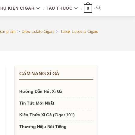
HỤ KIỆN CIGAR
TẨU THUỐC
TOGGLE
0
WEBSITE
Sản phẩm
>
Drew Estate Cigars
>
Tabak Especial Cigars
SEARCH
CẨM NANG XÌ GÀ
Hướng Dẫn Hút Xì Gà
Tin Tức Mới Nhất
Kiến Thức Xì Gà (Cigar 101)
Thương Hiệu Nổi Tiếng