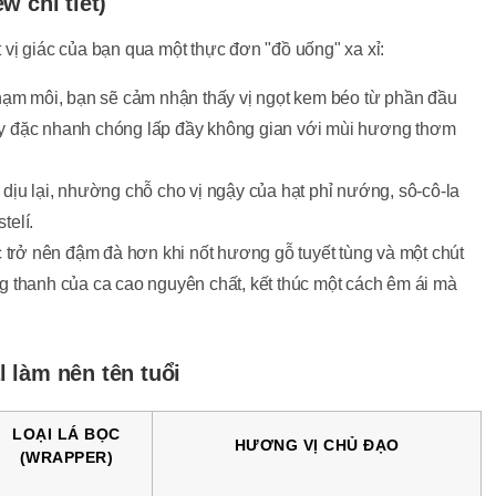
w chi tiết)
vị giác của bạn qua một thực đơn "đồ uống" xa xỉ:
ạm môi, bạn sẽ cảm nhận thấy vị ngọt kem béo từ phần đầu
dày đặc nhanh chóng lấp đầy không gian với mùi hương thơm
 dịu lại, nhường chỗ cho vị ngậy của hạt phỉ nướng, sô-cô-la
telí.
 trở nên đậm đà hơn khi nốt hương gỗ tuyết tùng và một chút
ng thanh của ca cao nguyên chất, kết thúc một cách êm ái mà
 làm nên tên tuổi
LOẠI LÁ BỌC
HƯƠNG VỊ CHỦ ĐẠO
(WRAPPER)