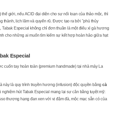
 thế giới, nếu ACID đại diện cho sự nổi loạn của thảo mộc, thì
g thành, lịch lãm và quyến rũ. Được tạo ra bởi "phù thủy
 Tabak Especial không chỉ đơn thuần là một điếu xì gà hương
dành cho những ai muốn tìm kiếm sự kết hợp hoàn hảo giữa hạt
abak Especial
ược cuốn tay hoàn toàn (premium handmade) tại nhà máy La
gà này là quy trình truyền hương (infusion) độc quyền bằng
cà
i nghiệm hút Tabak Especial mang lại sự cân bằng tuyệt mỹ:
sso thượng hạng đan xen với vị đậm đà, mộc mạc sẵn có của