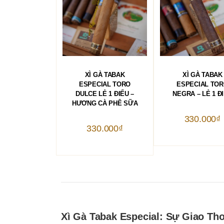
THÊM VÀO GIỎ HÀNG
THÊM VÀO GIỎ 
XÌ GÀ TABAK
XÌ GÀ TABAK
ESPECIAL TORO
ESPECIAL TO
DULCE LẺ 1 ĐIẾU –
NEGRA – LẺ 1 Đ
HƯƠNG CÀ PHÊ SỮA
330.000
₫
330.000
₫
Xì Gà Tabak Especial: Sự Giao T