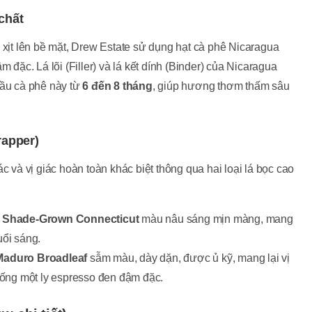
chất
 xịt lên bề mặt, Drew Estate sử dụng hạt cà phê Nicaragua
 đặc. Lá lõi (Filler) và lá kết dính (Binder) của Nicaragua
dầu cà phê này từ
6 đến 8 tháng
, giúp hương thơm thấm sâu
rapper)
c và vị giác hoàn toàn khác biệt thông qua hai loại lá bọc cao
c
Shade-Grown Connecticut
màu nâu sáng mịn màng, mang
uổi sáng.
Maduro Broadleaf
sẫm màu, dày dặn, được ủ kỹ, mang lại vị
iống một ly espresso đen đậm đặc.