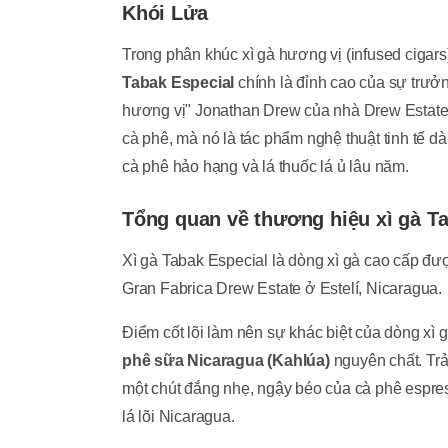
Khói Lửa
Trong phân khúc xì gà hương vị (infused cigars)
Tabak Especial
chính là đỉnh cao của sự trưởn
hương vị" Jonathan Drew của nhà Drew Estate,
cà phê, mà nó là tác phẩm nghệ thuật tinh tế 
cà phê hảo hạng và lá thuốc lá ủ lâu năm.
Tổng quan về thương hiệu xì gà T
Xì gà Tabak Especial là dòng xì gà cao cấp đ
Gran Fabrica Drew Estate ở Estelí, Nicaragua.
Điểm cốt lõi làm nên sự khác biệt của dòng xì 
phê sữa Nicaragua (Kahlúa)
nguyên chất. Trả
một chút đắng nhẹ, ngậy béo của cà phê espre
lá lõi Nicaragua.