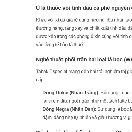
Ủ lá thuốc với tinh dầu cà phê nguyên 
Khác với xì gà giá rẻ dùng hương liệu nhân tạo
thượng hạng, rang xay và chiết xuất tinh dầu đậm
được xếp trong các phòng ủ kín cùng với tinh 
vào từng tế bào lá thuốc.
Nghệ thuật phối trộn hai loại lá bọc (W
Tabak Especial mang đến hai trải nghiệm thị giá
cấp:
Dòng Dulce (Nhãn Trắng):
Sử dụng lá bọ
lại vị êm dịu, ngọt ngào như một tách latte b
Dòng Negra (Nhãn Đen):
Sử dụng lá bọc
đậm, đắng nhẹ tự nhiên và giàu hương vị g