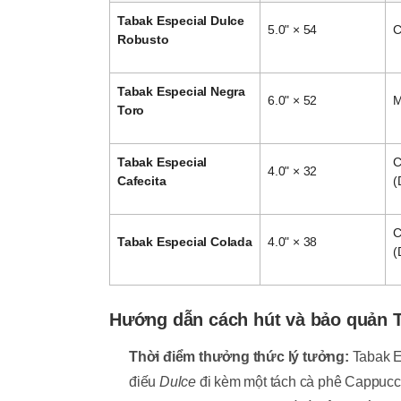
Tabak Especial Dulce
5.0" × 54
C
Robusto
Tabak Especial Negra
6.0" × 52
M
Toro
Tabak Especial
C
4.0" × 32
Cafecita
(
C
Tabak Especial Colada
4.0" × 38
(
Hướng dẫn cách hút và bảo quản T
Thời điểm thưởng thức lý tưởng:
Tabak Es
điếu
Dulce
đi kèm một tách cà phê Cappucc