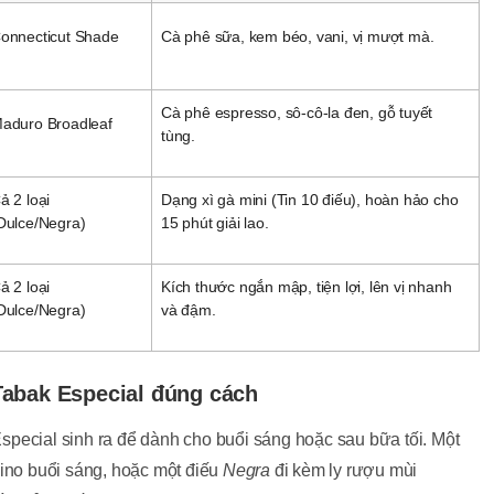
onnecticut Shade
Cà phê sữa, kem béo, vani, vị mượt mà.
Cà phê espresso, sô-cô-la đen, gỗ tuyết
aduro Broadleaf
tùng.
ả 2 loại
Dạng xì gà mini (Tin 10 điếu), hoàn hảo cho
Dulce/Negra)
15 phút giải lao.
ả 2 loại
Kích thước ngắn mập, tiện lợi, lên vị nhanh
Dulce/Negra)
và đậm.
abak Especial đúng cách
pecial sinh ra để dành cho buổi sáng hoặc sau bữa tối. Một
ino buổi sáng, hoặc một điếu
Negra
đi kèm ly rượu mùi