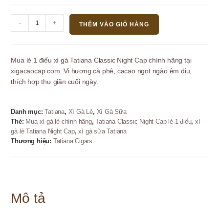
Xì
-
+
THÊM VÀO GIỎ HÀNG
Gà
Tatiana
Classic
Mua lẻ 1 điếu xì gà Tatiana Classic Night Cap chính hãng tại
Night
xigacaocap.com. Vị hương cà phê, cacao ngọt ngào êm dịu,
Cap
thích hợp thư giãn cuối ngày.
-
Lẻ
1
Danh mục:
Tatiana
,
Xì Gà Lẻ
,
Xì Gà Sữa
Điếu
Thẻ:
Mua xì gà lẻ chính hãng
,
Tatiana Classic Night Cap lẻ 1 điếu
,
xì
số
gà lẻ Tatiana Night Cap
,
xì gà sữa Tatiana
lượng
Thương hiệu:
Tatiana Cigars
Mô tả