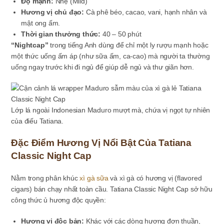
Độ mạnh:
Nhẹ (Mild)
Hương vị chủ đạo:
Cà phê béo, cacao, vani, hạnh nhân và
mật ong ấm.
Thời gian thưởng thức:
40 – 50 phút
“Nightcap”
trong tiếng Anh dùng để chỉ một ly rượu mạnh hoặc
một thức uống ấm áp (như sữa ấm, ca-cao) mà người ta thường
uống ngay trước khi đi ngủ để giúp dễ ngủ và thư giãn hơn.
Lớp lá ngoài Indonesian Maduro mượt mà, chứa vị ngọt tự nhiên
của điếu Tatiana.
Đặc Điểm Hương Vị Nổi Bật Của Tatiana
Classic Night Cap
Nằm trong phân khúc
xì gà sữa
và xì gà có hương vị (flavored
cigars) bán chạy nhất toàn cầu. Tatiana Classic Night Cap sở hữu
công thức ủ hương độc quyền:
Hương vị độc bản:
Khác với các dòng hương đơn thuần,