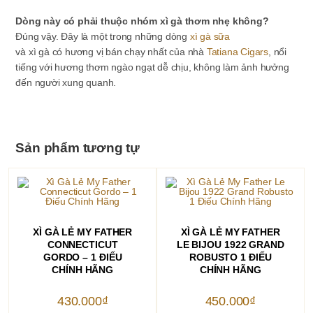
Dòng này có phải thuộc nhóm xì gà thơm nhẹ không?
Đúng vậy. Đây là một trong những dòng
xì gà sữa
và xì gà có hương vị bán chạy nhất của nhà
Tatiana Cigars
, nổi
tiếng với hương thơm ngào ngạt dễ chịu, không làm ảnh hưởng
đến người xung quanh.
Sản phẩm tương tự
THÊM VÀO GIỎ HÀNG
THÊM VÀO GIỎ HÀNG
XÌ GÀ LẺ MY FATHER
XÌ GÀ LẺ MY FATHER
CONNECTICUT
LE BIJOU 1922 GRAND
GORDO – 1 ĐIẾU
ROBUSTO 1 ĐIẾU
CHÍNH HÃNG
CHÍNH HÃNG
430.000
₫
450.000
₫