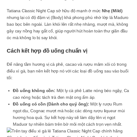
Tatiana Classic Night Cap sở hữu độ mạnh ở mức
Nhẹ (Mild)
nhưng lại có độ đậm vị (Body) khá phong phú nhờ lớp lá Maduro
bao bọc bên ngoài. Làn khói lên rất nhẹ nhàng, mượt mà, không
gây cay nồng hay gắt cổ, giúp người hút hoàn toàn thư giãn đầu
óc mà không lo bị say khói.
Cách kết hợp đồ uống chuẩn vị
Để nâng tầm hương vị cà phê, cacao và rượu mâm xôi có trong
điếu xì gà, bạn nên kết hợp nó với các loại đồ uống sau vào buổi
tối:
Đồ uống không cồn:
Một ly cà phê Latte nóng béo ngậy, Ca
cao nóng hoặc tách trà đen mật ong ấm áp.
Đồ uống có cồn (Dành cho quý ông):
Một ly rượu Rum
ngọt dịu, Cognac mượt mà hoặc các dòng rượu liqueur mùi
hương hoa quả. Sự kết hợp này sẽ làm dậy lên vị ngọt
Maduor tự nhiên bám trên bờ môi một cách trọn vẹn nhất.