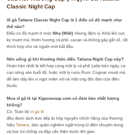
Classic Night Cap
Xì gà Tatiana Classic Night Cap lẻ 1 điếu có độ mạnh như
thế nào?
Điếu có độ mạnh ở mức
Nhẹ (Mild)
nhưng đậm vị. Khói lên cực
kỳ mượt mà, thơm hương cà phê, cacao và không gây gắt cổ, rất
thích hợp cho cả người mới bắt đầu.
Nên uống gì khi thưởng thức điếu Tatiana Night Cap này?
Hoàn hảo nhất là kết hợp cùng một ly cà phê Latte béo ngậy, ca
cao nóng vào buổi tối, hoặc một ly rượu Rum, Cognac mượt mà
để làm dậy lên vị ngọt mâm xôi và mật ong độc đáo của điếu
thuốc.
Mua xì gà lẻ tại Xigacaocap.com có đảm bảo chất lượng
không?
Có. Toàn bộ
xì gà lẻ
đều được tách trực tiếp từ hộp nguyên chính hãng của thương
hiệu
Tatiana
, bảo quản nghiêm ngặt trong tủ điện chuyên dụng
và bọc túi chống va đập cẩn thận trước khi giao.