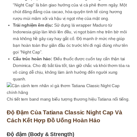
“Night Cap” là bản giao hưởng của vị cà phê thơm ngậy. Một
chút đăng đắng của cacao, hòa quyện tinh tế cùng hương
rượu mùi mâm xôi và hậu vị ngọt nhẹ của mật ong.
Trải nghiệm êm dịu:
Sử dụng lá wrapper Maduro từ
Indonesia giúp làn khói lên đều, vị ngọt bám nhẹ trên bờ môi
mà không hề gây cay hay gắt cổ. Độ mạnh ở mức nhẹ giúp
bạn hoàn toàn thư giãn đầu óc trước khi đi ngủ đúng như tên
gọi “Night Cap”.
Cấu trúc hoàn hảo:
Điếu thuốc được cuốn tay cẩn thận tại
Dominica. Cho độ bắt lửa tốt, tàn giữ chắc và khói thơm tỏa ra
vô cùng dễ chịu, không làm ảnh hưởng đến người xung
quanh.
Chi tiết tem band mang biểu tượng thương hiệu Tatiana nổi tiếng.
Độ Đậm Của Tatiana Classic Night Cap Và
Cách Kết Hợp Đồ Uống Hoàn Hảo
Độ đậm (Body & Strength)