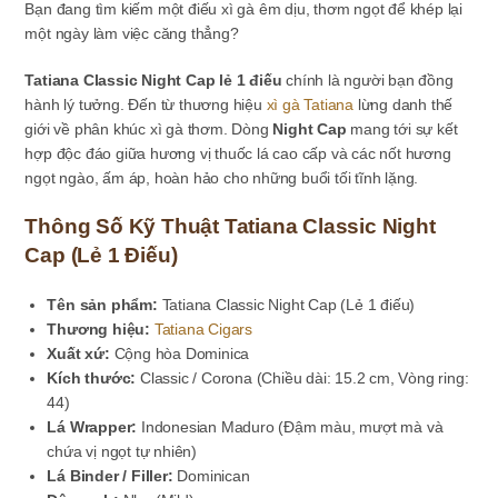
Bạn đang tìm kiếm một điếu xì gà êm dịu, thơm ngọt để khép lại
một ngày làm việc căng thẳng?
Tatiana Classic Night Cap lẻ 1 điếu
chính là người bạn đồng
hành lý tưởng. Đến từ thương hiệu
xì gà Tatiana
lừng danh thế
giới về phân khúc xì gà thơm. Dòng
Night Cap
mang tới sự kết
hợp độc đáo giữa hương vị thuốc lá cao cấp và các nốt hương
ngọt ngào, ấm áp, hoàn hảo cho những buổi tối tĩnh lặng.
Thông Số Kỹ Thuật Tatiana Classic Night
Cap (Lẻ 1 Điếu)
Tên sản phẩm:
Tatiana Classic Night Cap (Lẻ 1 điếu)
Thương hiệu:
Tatiana Cigars
Xuất xứ:
Cộng hòa Dominica
Kích thước:
Classic / Corona (Chiều dài: 15.2 cm, Vòng ring:
44)
Lá Wrapper:
Indonesian Maduro (Đậm màu, mượt mà và
chứa vị ngọt tự nhiên)
Lá Binder / Filler:
Dominican