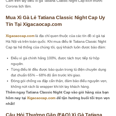
Cầm trên tay điếu xì gà Tatiana Classic Night Cap kích thước
Corona lịch lãm.
Mua Xì Gà Lẻ Tatiana Classic Night Cap Uy
Tín Tại Xigacaocap.com
Xigacaocap.com
là địa chỉ quen thuộc của các tín đồ xì gà tại
Hà Nội và trên toàn quốc. Khi mua điếu lẻ Tatiana Classic Night
Cap tại hệ thống của chúng tôi, quý khách luôn được bảo đảm:
Điếu xì gà chính hãng 100%, được tách trực tiếp từ hộp
nguyên.
Từng điếu lẻ đều được bảo quản trong tủ điện chuyên dụng
đạt chuẩn 65% – 68% độ ẩm trước khi giao.
Đóng gói chống va đập cẩn thận, đảm bảo điếu nguyên vẹn,
không nứt rách lá wrapper khi tới tay khách hàng.
Thêm ngay Tatiana Classic Night Cap vào giỏ hàng của bạn
hôm nay tại
Xigacaocap.com
để tận hưởng buổi tối trọn vẹn
nhất!
Câu Hỏi Thường Gặp (FAQ) Xì Gà Tatiana