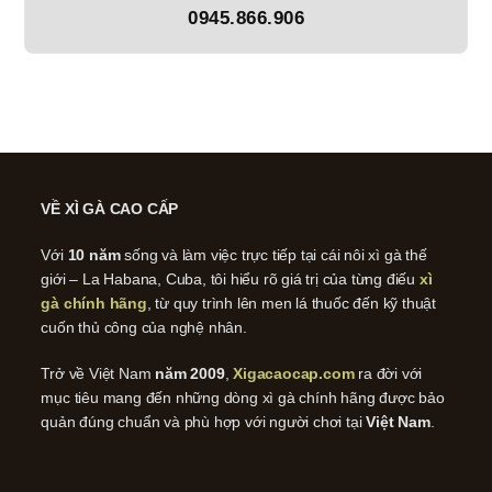
0945.866.906
VỀ XÌ GÀ CAO CẤP
Với
10 năm
sống và làm việc trực tiếp tại cái nôi xì gà thế
giới – La Habana, Cuba, tôi hiểu rõ giá trị của từng điếu
xì
gà chính hãng
, từ quy trình lên men lá thuốc đến kỹ thuật
cuốn thủ công của nghệ nhân.
Trở về Việt Nam
năm 2009
,
Xigacaocap.com
ra đời với
mục tiêu mang đến những dòng xì gà chính hãng được bảo
quản đúng chuẩn và phù hợp với người chơi tại
Việt Nam
.