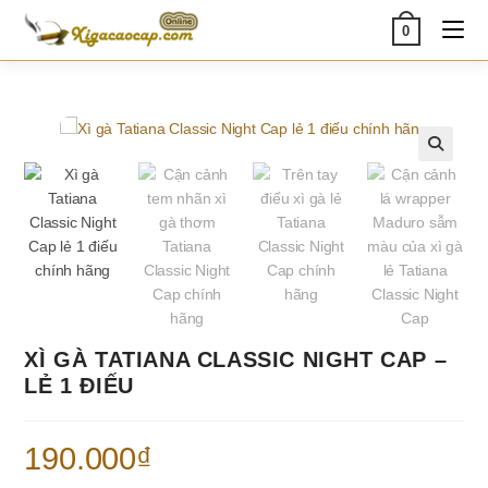
Skip
0
to
content
🔍
XÌ GÀ TATIANA CLASSIC NIGHT CAP –
LẺ 1 ĐIẾU
190.000
₫