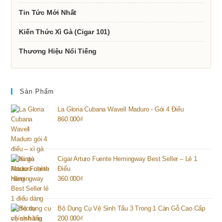
Tin Tức Mới Nhất
Kiến Thức Xì Gà (Cigar 101)
Thương Hiệu Nổi Tiếng
Sản Phẩm
La Gloria Cubana Wavell Maduro - Gói 4 Điếu
860.000
₫
Cigar Arturo Fuente Hemingway Best Seller – Lẻ 1
Điếu
360.000
₫
Bộ Dụng Cụ Vệ Sinh Tẩu 3 Trong 1 Cán Gỗ Cao Cấp
200.000
₫