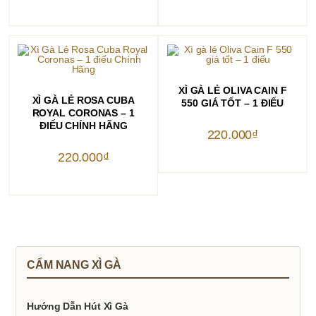
THÊM VÀO GIỎ HÀNG
XÌ GÀ LẺ OLIVA CAIN F
THÊM VÀO GIỎ HÀNG
XÌ GÀ LẺ ROSA CUBA
550 GIÁ TỐT – 1 ĐIẾU
ROYAL CORONAS – 1
ĐIẾU CHÍNH HÃNG
220.000
₫
220.000
₫
CẨM NANG XÌ GÀ
Hướng Dẫn Hút Xì Gà