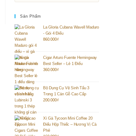
Sản Phẩm
La Gloria Cubana Wavell Maduro
- Gói 4 Điếu
860.000
₫
Cigar Arturo Fuente Hemingway
Best Seller – Lẻ 1 Điếu
360.000
₫
Bộ Dụng Cụ Vệ Sinh Tẩu 3
Trong 1 Cán Gỗ Cao Cấp
200.000
₫
Xì Gà Tycoon Mini Coffee 20
Điếu Hộp Thiếc – Hương Vị Cà
Phê