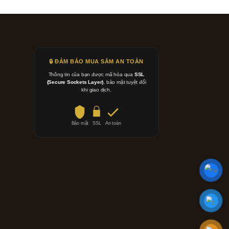
🔒 ĐẢM BẢO MUA SẮM AN TOÀN
Thông tin của bạn được mã hóa qua
SSL
(Secure Sockets Layer)
, bảo mật tuyệt đối
khi giao dịch.
Bảo mật
SSL
An toàn