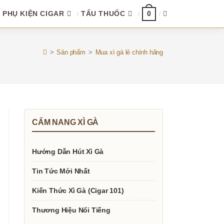
PHỤ KIỆN CIGAR
TẨU THUỐC
TOGGLE
0
WEBSITE
>
Sản phẩm
>
Mua xì gà lẻ chính hãng
SEARCH
CẨM NANG XÌ GÀ
Hướng Dẫn Hút Xì Gà
Tin Tức Mới Nhất
Kiến Thức Xì Gà (Cigar 101)
Thương Hiệu Nổi Tiếng