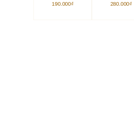
190.000
₫
280.000
₫