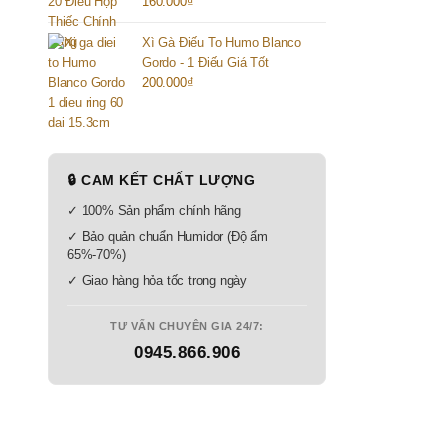
160.000
₫
Xì Gà Điếu To Humo Blanco
Gordo - 1 Điếu Giá Tốt
200.000
₫
🔒 CAM KẾT CHẤT LƯỢNG
✓ 100% Sản phẩm chính hãng
✓ Bảo quản chuẩn Humidor (Độ ẩm
65%-70%)
✓ Giao hàng hỏa tốc trong ngày
TƯ VẤN CHUYÊN GIA 24/7:
0945.866.906