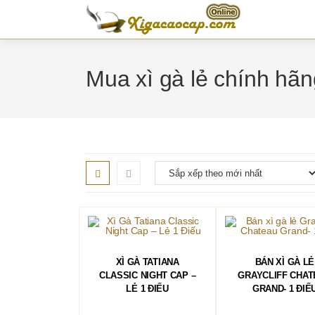
Skip
to
content
Mua xì gà lẻ chính hãn
THÊM VÀO GIỎ HÀNG
THÊM VÀO GIỎ 
XÌ GÀ TATIANA
BÁN XÌ GÀ LẺ
CLASSIC NIGHT CAP –
GRAYCLIFF CHAT
LẺ 1 ĐIẾU
GRAND- 1 ĐIẾ