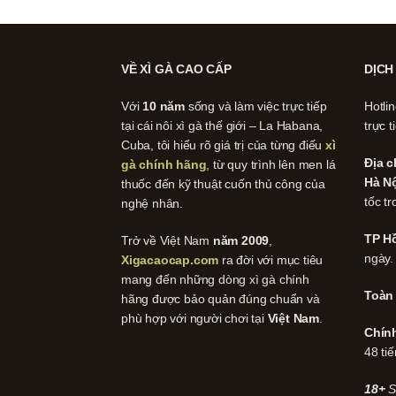
VỀ XÌ GÀ CAO CẤP
DỊCH
Với
10 năm
sống và làm việc trực tiếp
Hotli
tại cái nôi xì gà thế giới – La Habana,
trực t
Cuba, tôi hiểu rõ giá trị của từng điếu
xì
Địa c
gà chính hãng
, từ quy trình lên men lá
Hà Nộ
thuốc đến kỹ thuật cuốn thủ công của
tốc tr
nghệ nhân.
TP Hồ
Trở về Việt Nam
năm 2009
,
ngày.
Xigacaocap.com
ra đời với mục tiêu
mang đến những dòng xì gà chính
Toàn
hãng được bảo quản đúng chuẩn và
phù hợp với người chơi tại
Việt Nam
.
Chín
48 tiế
18+
S