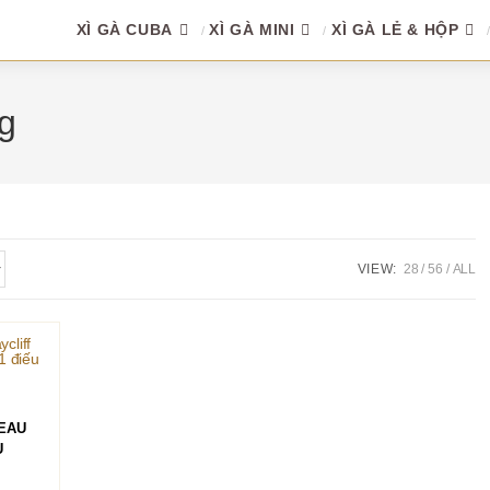
XÌ GÀ CUBA
XÌ GÀ MINI
XÌ GÀ LẺ & HỘP
g
VIEW:
28
56
ALL
HÀNG
EAU
U