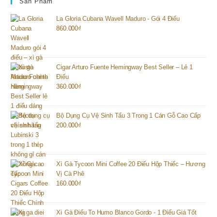
Sản Phẩm
La Gloria Cubana Wavell Maduro - Gói 4 Điếu
860.000
₫
Cigar Arturo Fuente Hemingway Best Seller – Lẻ 1
Điếu
360.000
₫
Bộ Dụng Cụ Vệ Sinh Tẩu 3 Trong 1 Cán Gỗ Cao Cấp
200.000
₫
Xì Gà Tycoon Mini Coffee 20 Điếu Hộp Thiếc – Hương
Vị Cà Phê
160.000
₫
Xì Gà Điếu To Humo Blanco Gordo - 1 Điếu Giá Tốt