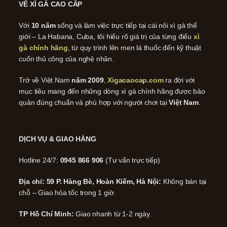
VỀ XÌ GÀ CAO CẤP
Với
10 năm
sống và làm việc trực tiếp tại cái nôi xì gà thế
giới – La Habana, Cuba, tôi hiểu rõ giá trị của từng điếu
xì
gà chính hãng
, từ quy trình lên men lá thuốc đến kỹ thuật
cuốn thủ công của nghệ nhân.
Trở về Việt Nam
năm 2009
,
Xigacaocap.com
ra đời với
mục tiêu mang đến những dòng xì gà chính hãng được bảo
quản đúng chuẩn và phù hợp với người chơi tại
Việt Nam
.
DỊCH VỤ & GIAO HÀNG
Hotline 24/7:
0945 866 906
(Tư vấn trực tiếp)
Địa chỉ: 59 P. Hàng Bè, Hoàn Kiếm, Hà Nội:
Không bán tại
chỗ – Giao hỏa tốc trong 1 giờ.
TP Hồ Chí Minh:
Giao nhanh từ 1-2 ngày.