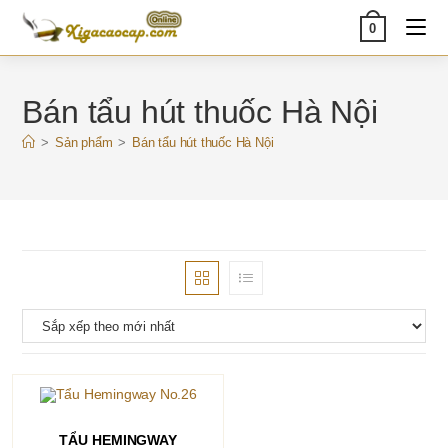
Skip
0
to
content
Bán tẩu hút thuốc Hà Nội
>
Sản phẩm
>
Bán tẩu hút thuốc Hà Nội
THÊM VÀO GIỎ HÀNG
TẨU HEMINGWAY