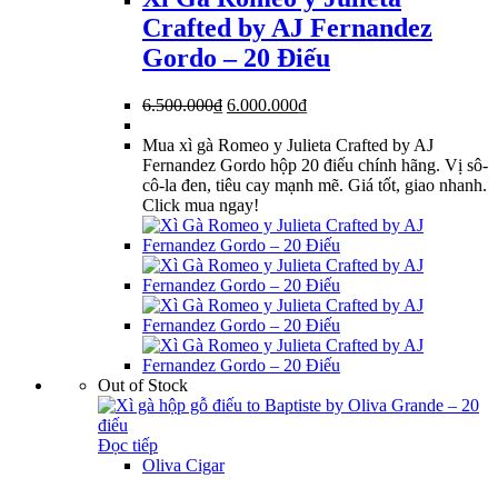
Crafted by AJ Fernandez
Gordo – 20 Điếu
Giá
Giá
6.500.000
₫
6.000.000
₫
gốc
hiện
là:
tại
Mua xì gà Romeo y Julieta Crafted by AJ
6.500.000₫.
là:
Fernandez Gordo hộp 20 điếu chính hãng. Vị sô-
6.000.000₫.
cô-la đen, tiêu cay mạnh mẽ. Giá tốt, giao nhanh.
Click mua ngay!
Out of Stock
Đọc tiếp
Oliva Cigar