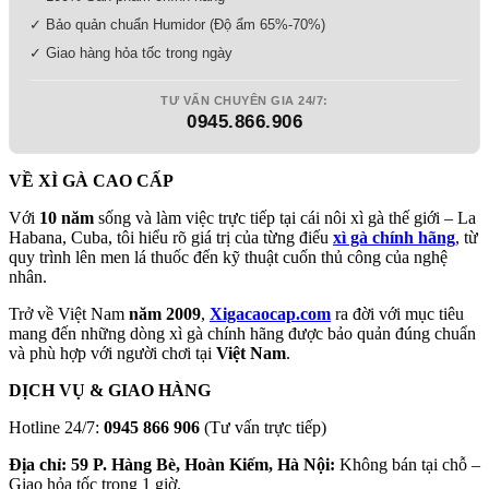
✓ Bảo quản chuẩn Humidor (Độ ẩm 65%-70%)
✓ Giao hàng hỏa tốc trong ngày
TƯ VẤN CHUYÊN GIA 24/7:
0945.866.906
VỀ XÌ GÀ CAO CẤP
Với
10 năm
sống và làm việc trực tiếp tại cái nôi xì gà thế giới – La
Habana, Cuba, tôi hiểu rõ giá trị của từng điếu
xì gà chính hãng
, từ
quy trình lên men lá thuốc đến kỹ thuật cuốn thủ công của nghệ
nhân.
Trở về Việt Nam
năm 2009
,
Xigacaocap.com
ra đời với mục tiêu
mang đến những dòng xì gà chính hãng được bảo quản đúng chuẩn
và phù hợp với người chơi tại
Việt Nam
.
DỊCH VỤ & GIAO HÀNG
Hotline 24/7:
0945 866 906
(Tư vấn trực tiếp)
Địa chỉ: 59 P. Hàng Bè, Hoàn Kiếm, Hà Nội:
Không bán tại chỗ –
Giao hỏa tốc trong 1 giờ.