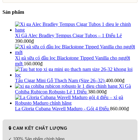
Sản phẩm
Xì Gà Alec Bradley Tempus Cigar Tubos – 1 Điếu Lẻ
390.000
₫
Xì gà sữa có đầu lọc Blackstone Tipped Vanilla cho người
mới
160.000
₫
Tẩu Cigar Mini Gỗ Thạch Nam (Size 26–32)
400.000
₫
Xì Gà
Cohiba Rubicon Robusto Lẻ 1 Điếu
380.000
₫
La Gloria Cubana Wavell Maduro - Gói 4 Điếu
860.000
₫
🔒 CAM KẾT CHẤT LƯỢNG
✓ 100% Sản phẩm chính hãng