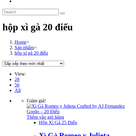
Toggle
website
Search
search
this
website
hộp xì gà 20 điếu
Home
>
Sản phẩm
>
hộp xì gà 20 điếu
View:
28
56
All
Giảm giá!
Thêm vào giỏ hàng
Hộp Xì Gà 25 Điếu
Xì Gà Romeo y Julieta