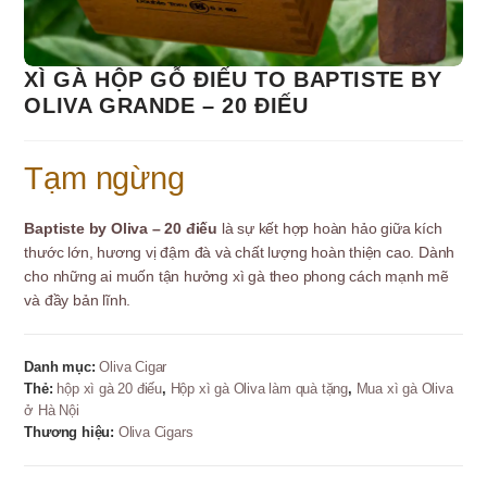
XÌ GÀ HỘP GỖ ĐIẾU TO BAPTISTE BY
OLIVA GRANDE – 20 ĐIẾU
Tạm ngừng
Baptiste by Oliva – 20 điếu
là sự kết hợp hoàn hảo giữa kích
thước lớn, hương vị đậm đà và chất lượng hoàn thiện cao. Dành
cho những ai muốn tận hưởng xì gà theo phong cách mạnh mẽ
và đầy bản lĩnh.
Danh mục:
Oliva Cigar
Thẻ:
hộp xì gà 20 điếu
,
Hộp xì gà Oliva làm quà tặng
,
Mua xì gà Oliva
ở Hà Nội
Thương hiệu:
Oliva Cigars