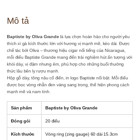
Mô tả
Baptiste by Oliva Grande
là lựa chọn hoàn hảo cho người yêu
thích xì gà kích thước lớn với hương vị mạnh mẽ, kéo dài. Được
chế tác bởi Oliva – thương hiệu cigar nổi tiếng của Nicaragua,
mỗi điếu Baptiste Grande mang đến trải nghiệm hút ấn tượng với
khói dày, vị đậm nhưng êm, phù hợp cho những buổi thưởng
thức lâu bên ly rượu mạnh.
Hộp gỗ dày, tông nâu cổ điển, in logo Baptiste nổi bật. Mỗi điếu
được bọc vòng nhẫn đen vàng sang trọng, thể hiện phong cách
mạnh mẽ và nam tính.
Sản phẩm
Baptiste by Oliva Grande
Đóng gói
20 điếu
Kích thước
Vòng ring (zing gauge) 60 dài 15.3cm