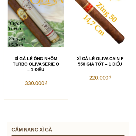
THÊM VÀO GIỎ HÀNG
THÊM VÀO GIỎ HÀNG
XÌ GÀ LẺ ỐNG NHÔM
XÌ GÀ LẺ OLIVA CAIN F
TURBO OLIVA SERIE O
550 GIÁ TỐT – 1 ĐIẾU
– 1 ĐIẾU
220.000
₫
330.000
₫
CẨM NANG XÌ GÀ