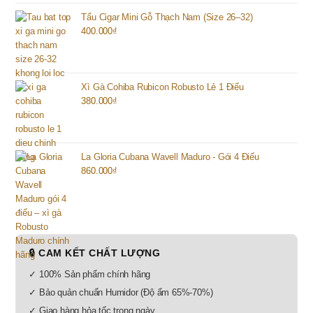
Tẩu Cigar Mini Gỗ Thạch Nam (Size 26–32)
400.000
₫
Xì Gà Cohiba Rubicon Robusto Lẻ 1 Điếu
380.000
₫
La Gloria Cubana Wavell Maduro - Gói 4 Điếu
860.000
₫
🔒 CAM KẾT CHẤT LƯỢNG
✓ 100% Sản phẩm chính hãng
✓ Bảo quản chuẩn Humidor (Độ ẩm 65%-70%)
✓ Giao hàng hỏa tốc trong ngày