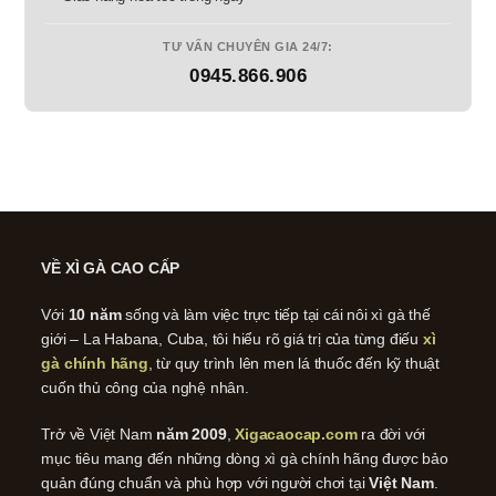
TƯ VẤN CHUYÊN GIA 24/7:
0945.866.906
VỀ XÌ GÀ CAO CẤP
Với
10 năm
sống và làm việc trực tiếp tại cái nôi xì gà thế
giới – La Habana, Cuba, tôi hiểu rõ giá trị của từng điếu
xì
gà chính hãng
, từ quy trình lên men lá thuốc đến kỹ thuật
cuốn thủ công của nghệ nhân.
Trở về Việt Nam
năm 2009
,
Xigacaocap.com
ra đời với
mục tiêu mang đến những dòng xì gà chính hãng được bảo
quản đúng chuẩn và phù hợp với người chơi tại
Việt Nam
.