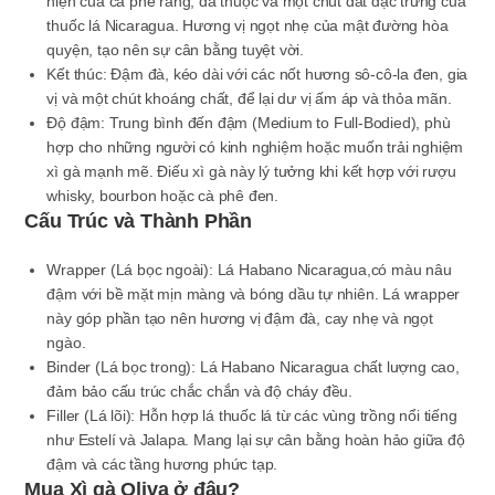
hiện của cà phê rang, da thuộc và một chút đất đặc trưng của
thuốc lá Nicaragua. Hương vị ngọt nhẹ của mật đường hòa
quyện, tạo nên sự cân bằng tuyệt vời.
Kết thúc
: Đậm đà, kéo dài với các nốt hương sô-cô-la đen, gia
vị và một chút khoáng chất, để lại dư vị ấm áp và thỏa mãn.
Độ đậm
: Trung bình đến đậm (Medium to Full-Bodied), phù
hợp cho những người có kinh nghiệm hoặc muốn trải nghiệm
xì gà mạnh mẽ. Điếu xì gà này lý tưởng khi kết hợp với rượu
whisky, bourbon hoặc cà phê đen.
Cấu Trúc và Thành Phần
Wrapper (Lá bọc ngoài)
: Lá Habano Nicaragua,có màu nâu
đậm với bề mặt mịn màng và bóng dầu tự nhiên. Lá wrapper
này góp phần tạo nên hương vị đậm đà, cay nhẹ và ngọt
ngào.
Binder (Lá bọc trong)
: Lá Habano Nicaragua chất lượng cao,
đảm bảo cấu trúc chắc chắn và độ cháy đều.
Filler (Lá lõi)
: Hỗn hợp lá thuốc lá từ các vùng trồng nổi tiếng
như Estelí và Jalapa. Mang lại sự cân bằng hoàn hảo giữa độ
đậm và các tầng hương phức tạp.
Mua Xì gà Oliva ở đâu?