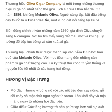
Thương hiệu
Oliva Cigar Company
là một trong những thương
hiệu xì gà nổi nhất tiếng thế giới. Lịch sử của Oliva bắt đầu từ
năm
1886
, khi ông
Melanio Oliva.
Người sáng lập, bắt đầu trồng
cây thuốc lá ở
Pinar del Río
, một vùng đất nổi tiếng tại
Cuba
.
Biến động chính trị vào những năm 1960, gia đình Oliva chuyển
sang Nicaragua. Nơi họ tìm thấy vùng đất màu mỡ và khí hậu lý
tưởng để tiếp tục trồng và sản xuất xì gà.
Thương hiệu chính thức được thành lập vào
năm 1995
bởi hậu
duệ của
Melanio Oliva.
Với mục tiêu mang đến những sản
phẩm xì gà chất lượng cao. Từ kỹ thuật thủ công truyền thống và
nguyên liệu tốt nhất từ các trang trại riêng.
Hương Vị Đặc Trưng
Mở đầu
: Hương vị bùng nổ với các nốt tiêu đen cay nồng, gỗ
sồi cháy và một chút ngọt ngào từ cacao. Làn khói dày và mịn
màng ngay từ những hơi đầu tiên.
Giữa điếu
: Các tầng hương trở nên phức tạp hơn với sự xuất