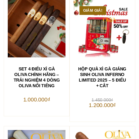
GIẢM GIÁ!
THÊM VÀO GIỎ HÀNG
THÊM VÀO GIỎ HÀNG
SET 4 ĐIẾU XÌ GÀ
HỘP QUÀ XÌ GÀ GIÁNG
OLIVA CHÍNH HÃNG –
SINH OLIVA INFERNO
TRẢI NGHIỆM 4 DÒNG
LIMITED 2025 – 5 ĐIẾU
OLIVA NỔI TIẾNG
+ CẮT
Giá
1.000.000
₫
1.450.000
₫
gốc
Giá
1.200.000
₫
là:
hiện
1.450.000₫.
tại
là:
1.200.000₫.