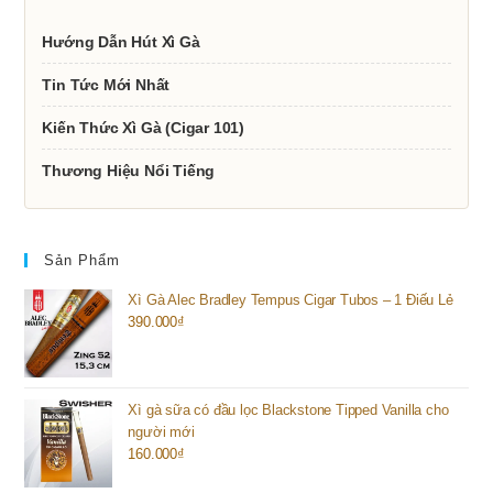
Hướng Dẫn Hút Xì Gà
Tin Tức Mới Nhất
Kiến Thức Xì Gà (Cigar 101)
Thương Hiệu Nổi Tiếng
Sản Phẩm
Xì Gà Alec Bradley Tempus Cigar Tubos – 1 Điếu Lẻ
390.000
₫
Xì gà sữa có đầu lọc Blackstone Tipped Vanilla cho
người mới
160.000
₫