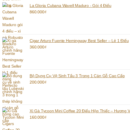
La Gloria Cubana Wavell Maduro - Gói 4 Điếu
860.000
₫
Cigar Arturo Fuente Hemingway Best Seller – Lẻ 1 Điếu
360.000
₫
Bộ Dụng Cụ Vệ Sinh Tẩu 3 Trong 1 Cán Gỗ Cao Cấp
200.000
₫
Xì Gà Tycoon Mini Coffee 20 Điếu Hộp Thiếc – Hương V
160.000
₫