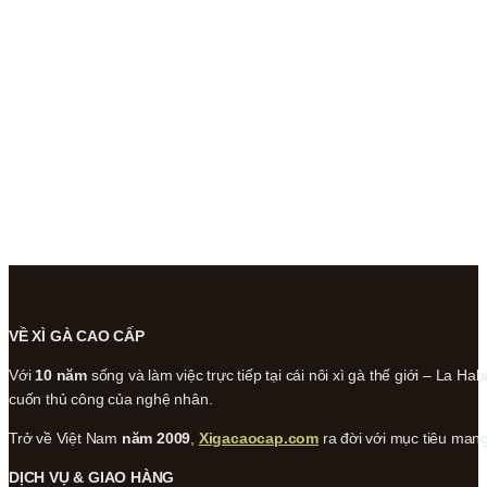
VỀ XÌ GÀ CAO CẤP
Với
10 năm
sống và làm việc trực tiếp tại cái nôi xì gà thế giới – La Hab
cuốn thủ công của nghệ nhân.
Trở về Việt Nam
năm 2009
,
Xigacaocap.com
ra đời với mục tiêu man
DỊCH VỤ & GIAO HÀNG