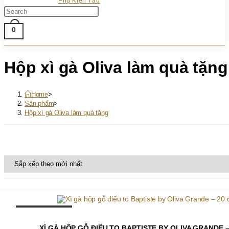
Phụ Kiện Tẩu
Press
WEBSITE
Escape
0
to
SEARCH
close
the
Hộp xì gà Oliva làm quà tặng
search
panel.
Home
>
Sản phẩm
>
Hộp xì gà Oliva làm quà tặng
OUT OF STOCK
ĐỌC TIẾP
XÌ GÀ HỘP GỖ ĐIẾU TO BAPTISTE BY OLIVA GRANDE –