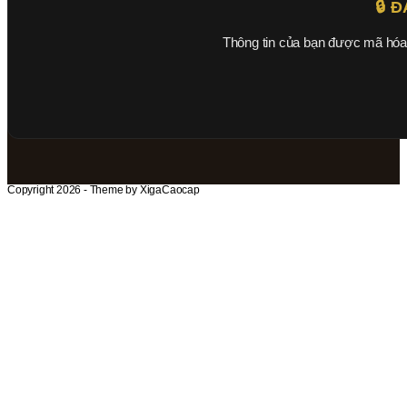
🔒 
Thông tin của bạn được mã hó
Copyright 2026 - Theme by XigaCaocap