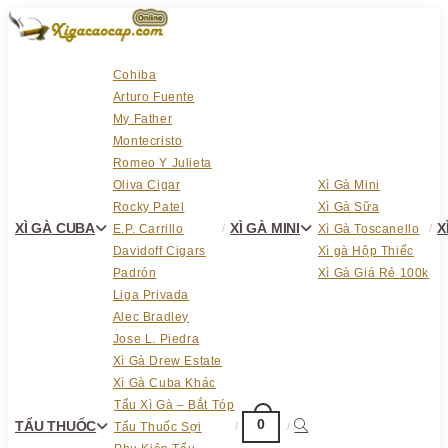
Skip
to
content
Cohiba
Arturo Fuente
My Father
Montecristo
Romeo Y Julieta
Oliva Cigar
Xì Gà Mini
Rocky Patel
Xì Gà Sữa
XÌ GÀ CUBA
XÌ GÀ MINI
X
E.P. Carrillo
Xì Gà Toscanello
Davidoff Cigars
Xì gà Hộp Thiếc
Padrón
Xì Gà Giá Rẻ 100k
Liga Privada
Alec Bradley
Jose L. Piedra
Xì Gà Drew Estate
Xì Gà Cuba Khác
Tẩu Xì Gà – Bắt Tóp
0
TOGGLE
TẨU THUỐC
Tẩu Thuốc Sợi