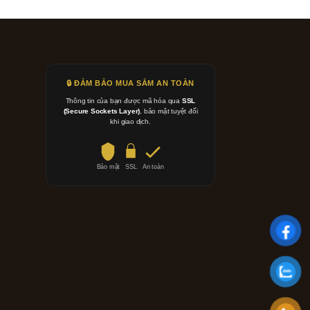
🔒 ĐẢM BẢO MUA SẮM AN TOÀN
Thông tin của bạn được mã hóa qua
SSL
(Secure Sockets Layer)
, bảo mật tuyệt đối
khi giao dịch.
Bảo mật
SSL
An toàn