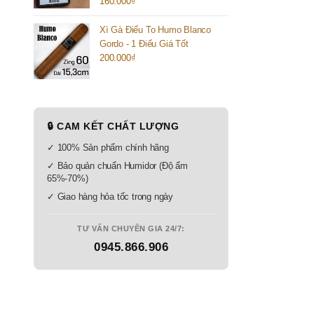
160.000
₫
Xì Gà Điếu To Humo Blanco
Gordo - 1 Điếu Giá Tốt
200.000
₫
🔒 CAM KẾT CHẤT LƯỢNG
✓ 100% Sản phẩm chính hãng
✓ Bảo quản chuẩn Humidor (Độ ẩm
65%-70%)
✓ Giao hàng hỏa tốc trong ngày
TƯ VẤN CHUYÊN GIA 24/7:
0945.866.906