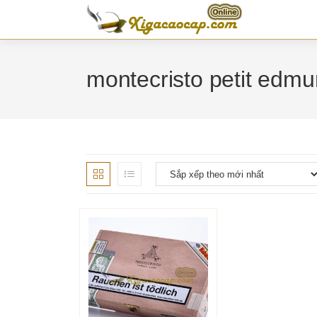
Skip
to
content
montecristo petit edm