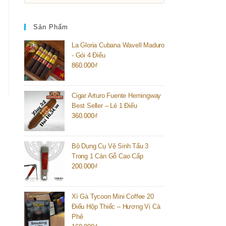
Sản Phẩm
La Gloria Cubana Wavell Maduro
- Gói 4 Điếu
860.000
₫
Cigar Arturo Fuente Hemingway
Best Seller – Lẻ 1 Điếu
360.000
₫
Bộ Dụng Cụ Vệ Sinh Tẩu 3
Trong 1 Cán Gỗ Cao Cấp
200.000
₫
Xì Gà Tycoon Mini Coffee 20
Điếu Hộp Thiếc – Hương Vị Cà
Phê