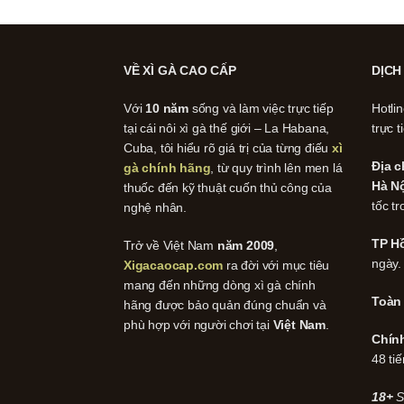
VỀ XÌ GÀ CAO CẤP
DỊCH
Với
10 năm
sống và làm việc trực tiếp
Hotli
tại cái nôi xì gà thế giới – La Habana,
trực t
Cuba, tôi hiểu rõ giá trị của từng điếu
xì
Địa c
gà chính hãng
, từ quy trình lên men lá
Hà Nộ
thuốc đến kỹ thuật cuốn thủ công của
tốc tr
nghệ nhân.
TP Hồ
Trở về Việt Nam
năm 2009
,
ngày.
Xigacaocap.com
ra đời với mục tiêu
mang đến những dòng xì gà chính
Toàn
hãng được bảo quản đúng chuẩn và
phù hợp với người chơi tại
Việt Nam
.
Chín
48 tiế
18+
S