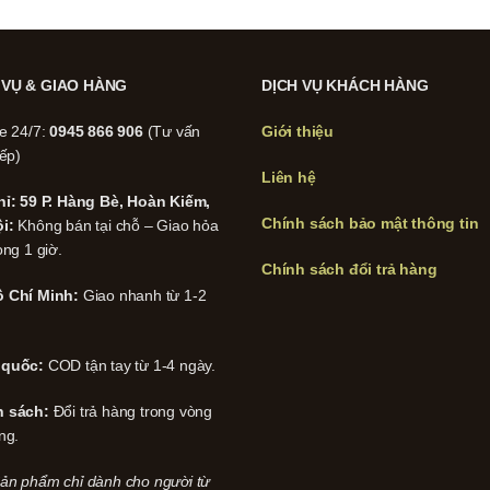
 VỤ & GIAO HÀNG
DỊCH VỤ KHÁCH HÀNG
ne 24/7:
0945 866 906
(Tư vấn
Giới thiệu
iếp)
Liên hệ
hỉ: 59 P. Hàng Bè, Hoàn Kiếm,
Chính sách bảo mật thông tin
i:
Không bán tại chỗ – Giao hỏa
ong 1 giờ.
Chính sách đổi trả hàng
 Chí Minh:
Giao nhanh từ 1-2
 quốc:
COD tận tay từ 1-4 ngày.
h sách:
Đổi trả hàng trong vòng
ng.
ản phẩm chỉ dành cho người từ