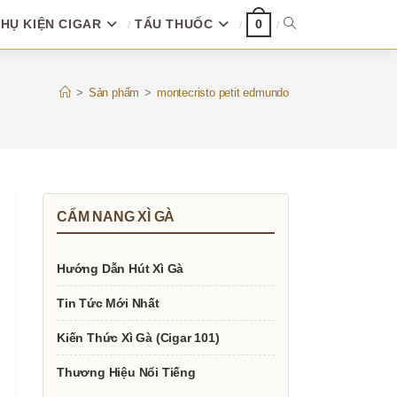
HỤ KIỆN CIGAR
TẨU THUỐC
TOGGLE
0
WEBSITE
>
Sản phẩm
>
montecristo petit edmundo
SEARCH
CẨM NANG XÌ GÀ
Hướng Dẫn Hút Xì Gà
Tin Tức Mới Nhất
Kiến Thức Xì Gà (Cigar 101)
Thương Hiệu Nổi Tiếng