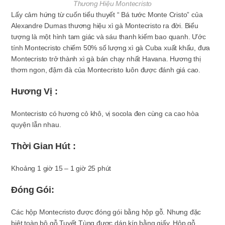
Thương Hiệu Montecristo
Lấy cảm hứng từ cuốn tiểu thuyết “ Bá tước Monte Cristo” của
Alexandre Dumas thương hiệu xì gà Montecristo ra đời. Biểu
tượng là một hình tam giác và sáu thanh kiếm bao quanh. Ước
tính Montecristo chiếm 50% số lượng xì gà Cuba xuất khẩu, đưa
Montecristo trở thành xì gà bán chạy nhất Havana. Hương thị
thơm ngon, đậm đà của Montecristo luôn được đánh giá cao.
Hương Vị :
Montecristo có hương cỏ khô, vị socola đen cùng ca cao hòa
quyện lẫn nhau.
Thời Gian Hút :
Khoảng 1 giờ 15 – 1 giờ 25 phút
Đóng Gói:
Các hộp Montecristo được đóng gói bằng hộp gỗ. Nhưng đặc
biệt toàn bộ gỗ Tuyết Tùng được dán kín bằng giấy. Hộp gỗ