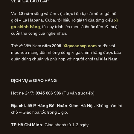
VỀ XÌ GÀ CAO CẤP
Với
10 năm
sống và làm việc trực tiếp tại cái nôi xì gà thế
giới – La Habana, Cuba, tôi hiểu rõ giá trị của từng điếu
xì
gà chính hãng
, từ quy trình lên men lá thuốc đến kỹ thuật
cuốn thủ công của nghệ nhân.
Trở về Việt Nam
năm 2009
,
Xigacaocap.com
ra đời với
mục tiêu mang đến những dòng xì gà chính hãng được bảo
quản đúng chuẩn và phù hợp với người chơi tại
Việt Nam
.
DỊCH VỤ & GIAO HÀNG
Hotline 24/7:
0945 866 906
(Tư vấn trực tiếp)
Địa chỉ: 59 P. Hàng Bè, Hoàn Kiếm, Hà Nội:
Không bán tại
chỗ – Giao hỏa tốc trong 1 giờ.
TP Hồ Chí Minh:
Giao nhanh từ 1-2 ngày.