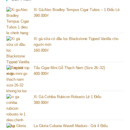
Xì Gà Alec Bradley Tempus Cigar Tubos – 1 Điếu Lẻ
390.000
₫
Xì gà sữa có đầu lọc Blackstone Tipped Vanilla cho
người mới
160.000
₫
Tẩu Cigar Mini Gỗ Thạch Nam (Size 26–32)
400.000
₫
Xì Gà Cohiba Rubicon Robusto Lẻ 1 Điếu
380.000
₫
La Gloria Cubana Wavell Maduro - Gói 4 Điếu