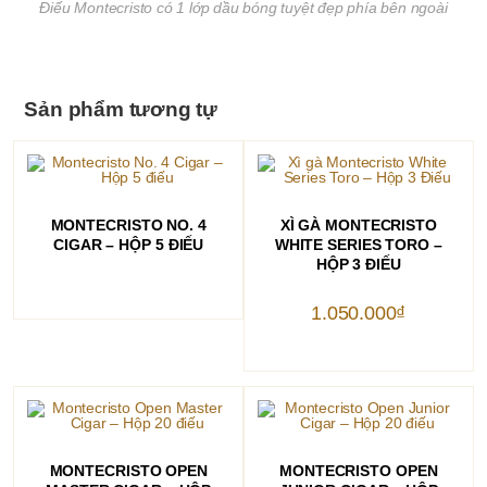
Điếu Montecristo có 1 lớp dầu bóng tuyệt đẹp phía bên ngoài
Sản phẩm tương tự
ĐỌC TIẾP
THÊM VÀO GIỎ HÀNG
MONTECRISTO NO. 4
XÌ GÀ MONTECRISTO
CIGAR – HỘP 5 ĐIẾU
WHITE SERIES TORO –
HỘP 3 ĐIẾU
1.050.000
₫
ĐỌC TIẾP
ĐỌC TIẾP
MONTECRISTO OPEN
MONTECRISTO OPEN