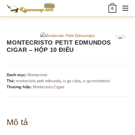
Skip
0
to
content
MONTECRISTO PETIT EDMUNDOS
🔍
CIGAR – HỘP 10 ĐIẾU
Danh mục:
Montecristo
Thẻ:
montecristo petit edmundo
,
xi ga cuba
,
xi ga monteristo
Thương hiệu:
Montecristo Cigars
Mô tả