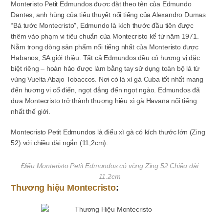
Monteristo Petit Edmundos được đặt theo tên của Edmundo
Dantes, anh hùng của tiểu thuyết nổi tiếng của Alexandro Dumas
“Bá tước Montecristo”, Edmundo là kích thước đầu tiên được
thêm vào phạm vi tiêu chuẩn của Montecristo kể từ năm 1971.
Nằm trong dòng sản phẩm nổi tiếng nhất của Monteristo được
Habanos, SA giới thiệu.
Tất cả Edmundos đều có hương vị đặc
biệt riêng – hoàn hảo được làm bằng tay sử dụng toàn bộ lá từ
vùng Vuelta Abajo Tobaccos. Nơi có lá xì gà Cuba tốt nhất mang
đến hương vị cổ điển, ngọt đắng đến ngọt ngào. Edmundos đã
đưa Montecristo trở thành thương hiệu xì gà Havana nổi tiếng
nhất thế giới.
Montecristo Petit Edmundos là điếu xì gà có kích thước lớn (Zing
52) với chiều dài ngắn (11,2cm).
Điếu Monteristo Petit Edmundos có vòng Zing 52 Chiều dài
11.2cm
Thương hiệu Montecristo
: