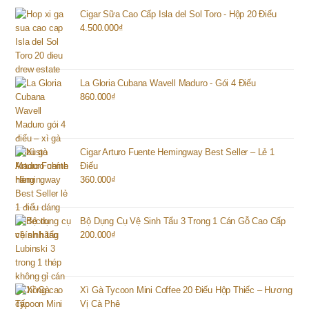
Cigar Sữa Cao Cấp Isla del Sol Toro - Hộp 20 Điếu
4.500.000
₫
La Gloria Cubana Wavell Maduro - Gói 4 Điếu
860.000
₫
Cigar Arturo Fuente Hemingway Best Seller – Lẻ 1
Điếu
360.000
₫
Bộ Dụng Cụ Vệ Sinh Tẩu 3 Trong 1 Cán Gỗ Cao Cấp
200.000
₫
Xì Gà Tycoon Mini Coffee 20 Điếu Hộp Thiếc – Hương
Vị Cà Phê