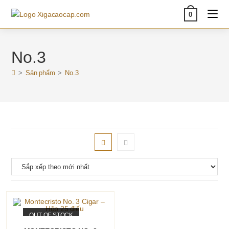
Skip
0
to
content
No.3
>
Sản phẩm
>
No.3
OUT OF STOCK
ĐỌC TIẾP