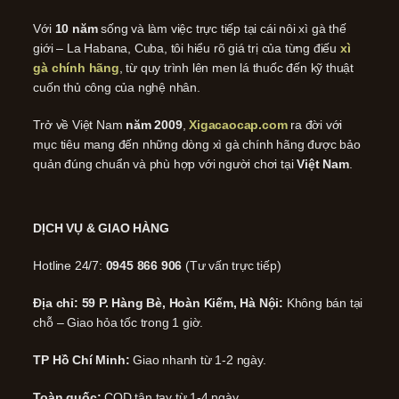
Với
10 năm
sống và làm việc trực tiếp tại cái nôi xì gà thế
giới – La Habana, Cuba, tôi hiểu rõ giá trị của từng điếu
xì
gà chính hãng
, từ quy trình lên men lá thuốc đến kỹ thuật
cuốn thủ công của nghệ nhân.
Trở về Việt Nam
năm 2009
,
Xigacaocap.com
ra đời với
mục tiêu mang đến những dòng xì gà chính hãng được bảo
quản đúng chuẩn và phù hợp với người chơi tại
Việt Nam
.
DỊCH VỤ & GIAO HÀNG
Hotline 24/7:
0945 866 906
(Tư vấn trực tiếp)
Địa chỉ: 59 P. Hàng Bè, Hoàn Kiếm, Hà Nội:
Không bán tại
chỗ – Giao hỏa tốc trong 1 giờ.
TP Hồ Chí Minh:
Giao nhanh từ 1-2 ngày.
Toàn quốc:
COD tận tay từ 1-4 ngày.