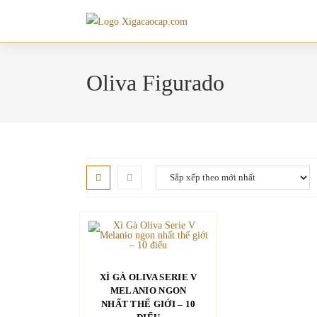
Skip
to
content
Oliva Figurado
THÊM VÀO GIỎ HÀNG
XÌ GÀ OLIVA SERIE V
MELANIO NGON
NHẤT THẾ GIỚI – 10