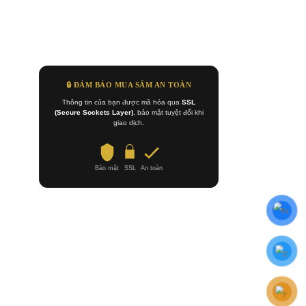
🔒 ĐẢM BẢO MUA SẮM AN TOÀN
Thông tin của bạn được mã hóa qua
SSL
(Secure Sockets Layer)
, bảo mật tuyệt đối khi
giao dịch.
Bảo mật
SSL
An toàn