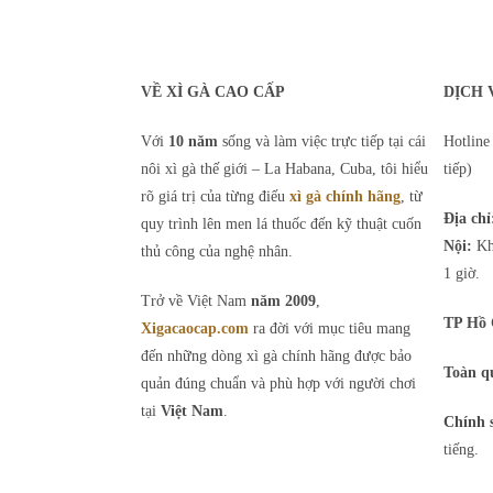
VỀ XÌ GÀ CAO CẤP
DỊCH 
Với
10 năm
sống và làm việc trực tiếp tại cái
Hotline
nôi xì gà thế giới – La Habana, Cuba, tôi hiểu
tiếp)
rõ giá trị của từng điếu
xì gà chính hãng
, từ
Địa ch
quy trình lên men lá thuốc đến kỹ thuật cuốn
Nội:
Khô
thủ công của nghệ nhân.
1 giờ.
Trở về Việt Nam
năm 2009
,
TP Hồ 
Xigacaocap.com
ra đời với mục tiêu mang
đến những dòng xì gà chính hãng được bảo
Toàn q
quản đúng chuẩn và phù hợp với người chơi
tại
Việt Nam
.
Chính 
tiếng.