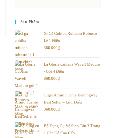
Sản Phẩm
Xì Gà Cohiba Rubicon Robusto
Lẻ 1 Điếu
380.000
₫
La Gloria Cubana Wavell Maduro
- Gói 4 Điếu
860.000
₫
Cigar Arturo Fuente Hemingway
Best Seller – Lẻ 1 Điếu
360.000
₫
Bộ Dụng Cụ Vệ Sinh Tẩu 3 Trong
1 Cán Gỗ Cao Cấp