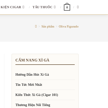
TOGGLE
 KIỆN CIGAR
TẨU THUỐC
0
WEBSITE
>
Sản phẩm
>
Oliva Figurado
SEARCH
CẨM NANG XÌ GÀ
Hướng Dẫn Hút Xì Gà
Tin Tức Mới Nhất
Kiến Thức Xì Gà (Cigar 101)
Thương Hiệu Nổi Tiếng