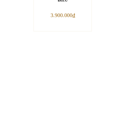
ĐIẾU
3.900.000
₫