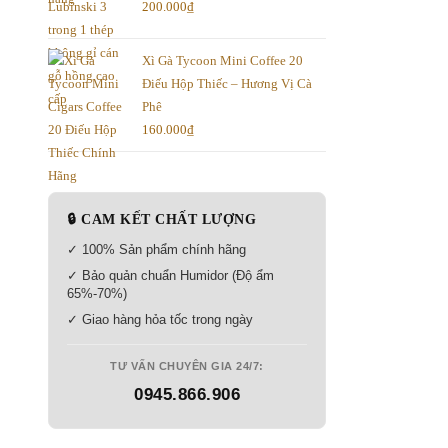
200.000
₫
Xì Gà Tycoon Mini Coffee 20
Điếu Hộp Thiếc – Hương Vị Cà
Phê
160.000
₫
🔒 CAM KẾT CHẤT LƯỢNG
✓ 100% Sản phẩm chính hãng
✓ Bảo quản chuẩn Humidor (Độ ẩm
65%-70%)
✓ Giao hàng hỏa tốc trong ngày
TƯ VẤN CHUYÊN GIA 24/7:
0945.866.906