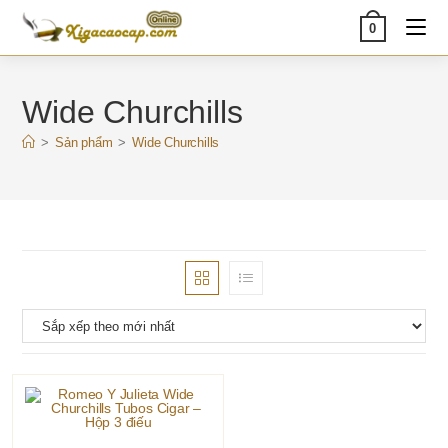
Skip
0
to
content
Wide Churchills
>
Sản phẩm
>
Wide Churchills