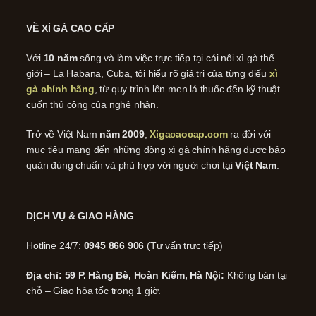
VỀ XÌ GÀ CAO CẤP
Với
10 năm
sống và làm việc trực tiếp tại cái nôi xì gà thế
giới – La Habana, Cuba, tôi hiểu rõ giá trị của từng điếu
xì
gà chính hãng
, từ quy trình lên men lá thuốc đến kỹ thuật
cuốn thủ công của nghệ nhân.
Trở về Việt Nam
năm 2009
,
Xigacaocap.com
ra đời với
mục tiêu mang đến những dòng xì gà chính hãng được bảo
quản đúng chuẩn và phù hợp với người chơi tại
Việt Nam
.
DỊCH VỤ & GIAO HÀNG
Hotline 24/7:
0945 866 906
(Tư vấn trực tiếp)
Địa chỉ: 59 P. Hàng Bè, Hoàn Kiếm, Hà Nội:
Không bán tại
chỗ – Giao hỏa tốc trong 1 giờ.