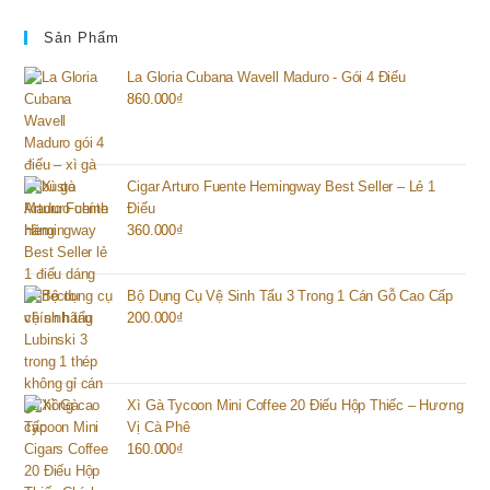
Sản Phẩm
La Gloria Cubana Wavell Maduro - Gói 4 Điếu
860.000
₫
Cigar Arturo Fuente Hemingway Best Seller – Lẻ 1
Điếu
360.000
₫
Bộ Dụng Cụ Vệ Sinh Tẩu 3 Trong 1 Cán Gỗ Cao Cấp
200.000
₫
Xì Gà Tycoon Mini Coffee 20 Điếu Hộp Thiếc – Hương
Vị Cà Phê
160.000
₫