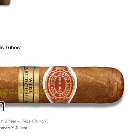
ls Tubos:
 Julieta – Wide Churchill
omeo Y Julieta.