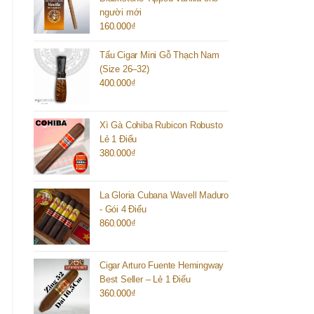
người mới
160.000
₫
Tẩu Cigar Mini Gỗ Thạch Nam
(Size 26–32)
400.000
₫
Xì Gà Cohiba Rubicon Robusto
Lẻ 1 Điếu
380.000
₫
La Gloria Cubana Wavell Maduro
- Gói 4 Điếu
860.000
₫
Cigar Arturo Fuente Hemingway
Best Seller – Lẻ 1 Điếu
360.000
₫