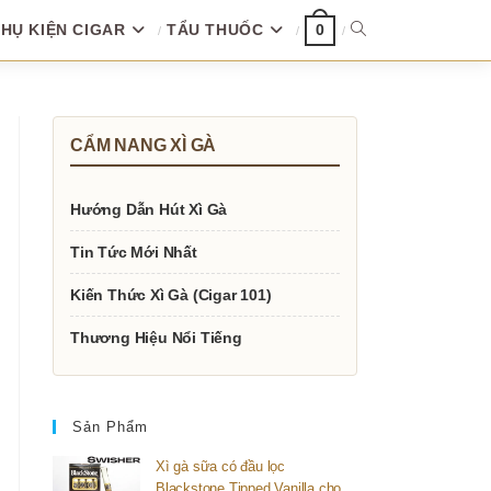
HỤ KIỆN CIGAR
TẨU THUỐC
TOGGLE
0
WEBSITE
CẨM NANG XÌ GÀ
SEARCH
Hướng Dẫn Hút Xì Gà
Tin Tức Mới Nhất
Kiến Thức Xì Gà (Cigar 101)
Thương Hiệu Nổi Tiếng
Sản Phẩm
Xì gà sữa có đầu lọc
Blackstone Tipped Vanilla cho