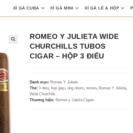
XÌ GÀ CUBA
XÌ GÀ MINI
XÌ GÀ LẺ & HỘP
P
ROMEO Y JULIETA WIDE
CHURCHILLS TUBOS
🔍
CIGAR – HỘP 3 ĐIẾU
Danh mục:
Romeo Y Julieta
Thẻ:
3 dieu
,
hop giay
,
ong nhom
,
romeo
,
Romeo Y Julieta
,
Wide Churchills
Thương hiệu:
Romeo y Julieta Cigars