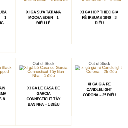
HÀNG
ĐỌC TIẾP
ĐỌC TIẾP
CUBA
XÌ GÀ SỮA TATIANA
XÌ GÀ HỘP THIẾC GIÁ
– 1
MOCHA EDEN – 1
RẺ IPSUMS 1840 – 3
NG
ĐIẾU LẺ
ĐIẾU
Out of Stock
Out of Stock
ĐỌC TIẾP
XÌ GÀ GIÁ RẺ
ĐỌC TIẾP
AIN
XÌ GÀ LẺ CASA DE
CANDLELIGHT
EMA
GARCIA
CORONA – 25 ĐIẾU
S 8
CONNECTICUT TÂY
BAN NHA – 1 ĐIẾU