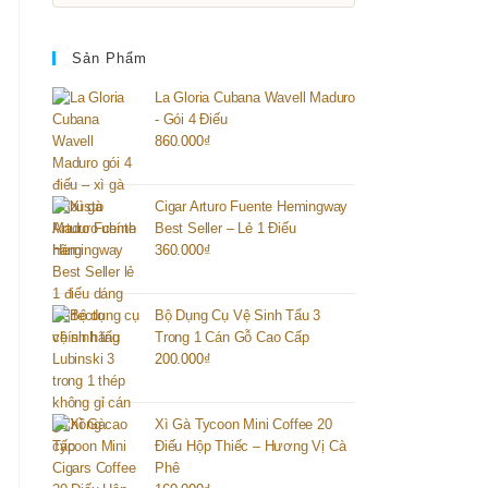
Sản Phẩm
La Gloria Cubana Wavell Maduro
- Gói 4 Điếu
860.000
₫
Cigar Arturo Fuente Hemingway
Best Seller – Lẻ 1 Điếu
360.000
₫
Bộ Dụng Cụ Vệ Sinh Tẩu 3
Trong 1 Cán Gỗ Cao Cấp
200.000
₫
Xì Gà Tycoon Mini Coffee 20
Điếu Hộp Thiếc – Hương Vị Cà
Phê