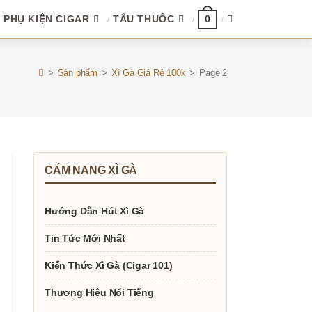
TOGGLE
PHỤ KIỆN CIGAR
TẨU THUỐC
0
WEBSITE
>
Sản phẩm
>
Xì Gà Giá Rẻ 100k
>
Page 2
SEARCH
CẨM NANG XÌ GÀ
Hướng Dẫn Hút Xì Gà
Tin Tức Mới Nhất
Kiến Thức Xì Gà (Cigar 101)
Thương Hiệu Nổi Tiếng