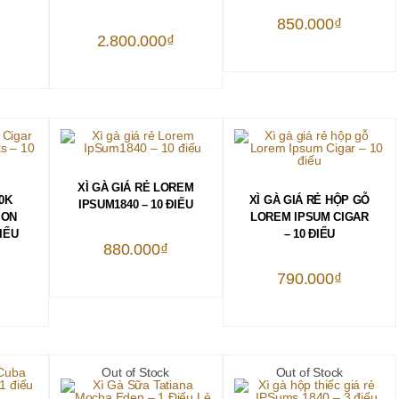
850.000
₫
2.800.000
₫
THÊM VÀO GIỎ HÀNG
XÌ GÀ GIÁ RẺ LOREM
HÀNG
THÊM VÀO GIỎ HÀNG
00K
XÌ GÀ GIÁ RẺ HỘP GỖ
IPSUM1840 – 10 ĐIẾU
ION
LOREM IPSUM CIGAR
ĐIẾU
– 10 ĐIẾU
880.000
₫
790.000
₫
Out of Stock
Out of Stock