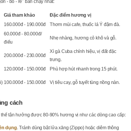
on - bổ - rẻ" bán chạy nhất:
Giá tham khảo
Đặc điểm hương vị
160.000đ - 190.000đ
Thơm mùi cafe, thuốc lá Ý đậm đà.
60.000đ - 80.000đ/
Nhẹ nhàng, hương cỏ khô và gỗ.
điếu
Xì gà Cuba chính hiệu, vị đất đặc
200.000đ - 230.000đ
trưng.
120.000đ - 150.000đ
Phù hợp hút nhanh trong 15 phút.
ỏ)
100.000đ - 150.000đ
Vị tiêu cay, gỗ tuyết tùng nồng nàn.
úng cách
n có thể tận hưởng được 80-90% hương vị như các dòng cao cấp:
yên dụng
. Tránh dùng bật lửa xăng (Zippo) hoặc diêm thông