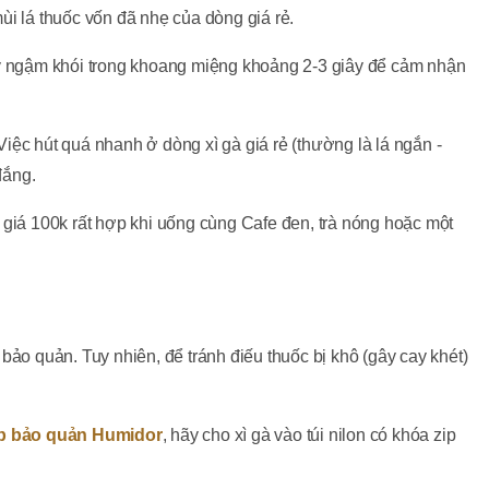
ùi lá thuốc vốn đã nhẹ của dòng giá rẻ.
ãy ngậm khói trong khoang miệng khoảng 2-3 giây để cảm nhận
iệc hút quá nhanh ở dòng xì gà giá rẻ (thường là lá ngắn -
đắng.
 giá 100k rất hợp khi uống cùng Cafe đen, trà nóng hoặc một
bảo quản. Tuy nhiên, để tránh điếu thuốc bị khô (gây cay khét)
p bảo quản Humidor
, hãy cho xì gà vào túi nilon có khóa zip