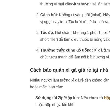
thường vì mùi xăng/lưu huỳnh sẽ lấn át m
Cách hút:
Không rít vào phổi (inhal). H
vị ngọt, cay trên đầu lưỡi rồi từ từ phả ra.
Tốc độ:
Hút chậm, khoảng 1 phút 1 hơi. V
short filler) dễ làm điếu thuốc bị nóng và 
Thưởng thức cùng đồ uống:
Xì gà tầm
chút rượu mạnh để làm nổi bật hương vị.
Cách bảo quản xì gà giá rẻ tại nhà
Nhiều người lầm tưởng xì gà rẻ tiền không cần 
hoặc mốc, bạn cần:
Sử dụng túi Zip/Hộp kín:
Nếu chưa có
Hộ
hoặc hộp nhựa kín khí.