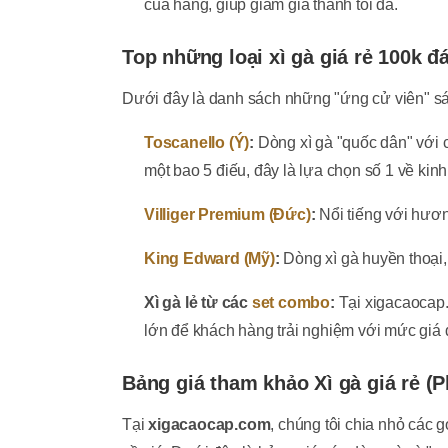
của hãng, giúp giảm giá thành tối đa.
Top những loại xì gà giá rẻ 100k đ
Dưới đây là danh sách những "ứng cử viên" sán
Toscanello (Ý)
:
Dòng xì gà "quốc dân" với 
một bao 5 điếu, đây là lựa chọn số 1 về kinh 
Villiger Premium (Đức)
:
Nổi tiếng với hươn
King Edward (Mỹ)
:
Dòng xì gà huyền thoại,
Xì gà lẻ từ các
set combo
:
Tại xigacaocap.
lớn để khách hàng trải nghiệm với mức giá 
Bảng giá tham khảo Xì gà giá rẻ (
Tại
xigacaocap.com
, chúng tôi chia nhỏ các