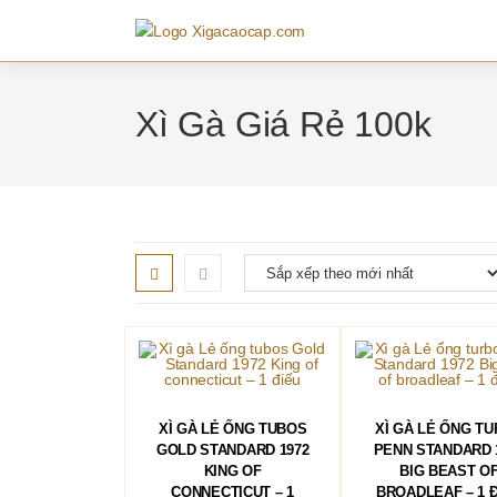
Skip
to
content
Xì Gà Giá Rẻ 100k
THÊM VÀO GIỎ HÀNG
THÊM VÀO GIỎ 
XÌ GÀ LẺ ỐNG TUBOS
XÌ GÀ LẺ ỐNG T
GOLD STANDARD 1972
PENN STANDARD 
KING OF
BIG BEAST O
CONNECTICUT – 1
BROADLEAF – 1 