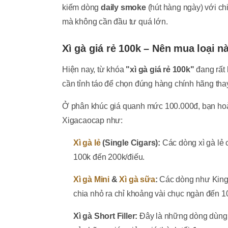
kiếm dòng
daily smoke
(hút hàng ngày) với ch
mà không cần đầu tư quá lớn.
Xì gà giá rẻ 100k – Nên mua loại 
Hiện nay, từ khóa
"xì gà giá rẻ 100k"
đang rất 
cần tỉnh táo để chọn đúng hàng chính hãng thay 
Ở phân khúc giá quanh mức 100.000đ, bạn hoà
Xigacaocap như:
Xì gà lẻ
(Single Cigars):
Các dòng xì gà lẻ
100k đến 200k/điếu.
Xì gà Mini
&
Xì gà sữa
:
Các dòng như King 
chia nhỏ ra chỉ khoảng vài chục ngàn đến 1
Xì gà Short Filler:
Đây là những dòng dùng 