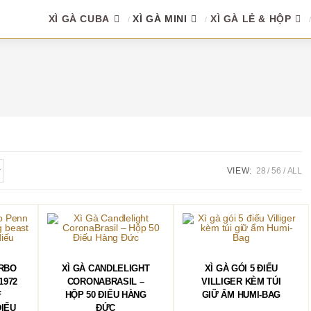
XÌ GÀ CUBA
XÌ GÀ MINI
XÌ GÀ LẺ & HỘP
VIEW:
28
56
ALL
HÀNG
THÊM VÀO GIỎ HÀNG
THÊM VÀO GIỎ HÀNG
URBO
XÌ GÀ CANDLELIGHT
XÌ GÀ GÓI 5 ĐIẾU
1972
CORONABRASIL –
VILLIGER KÈM TÚI
F
HỘP 50 ĐIẾU HÀNG
GIỮ ẨM HUMI-BAG
ĐIẾU
ĐỨC