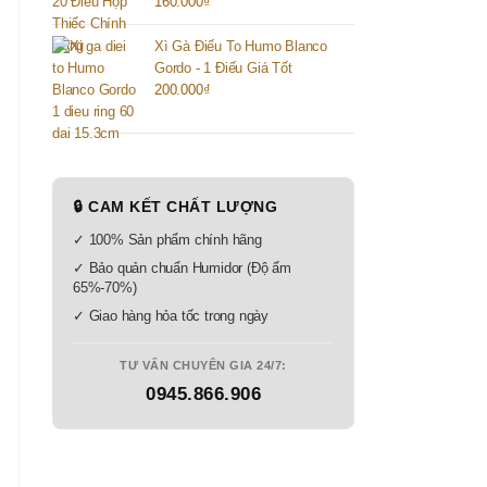
160.000
₫
Xì Gà Điếu To Humo Blanco
Gordo - 1 Điếu Giá Tốt
200.000
₫
🔒 CAM KẾT CHẤT LƯỢNG
✓ 100% Sản phẩm chính hãng
✓ Bảo quản chuẩn Humidor (Độ ẩm
65%-70%)
✓ Giao hàng hỏa tốc trong ngày
TƯ VẤN CHUYÊN GIA 24/7:
0945.866.906