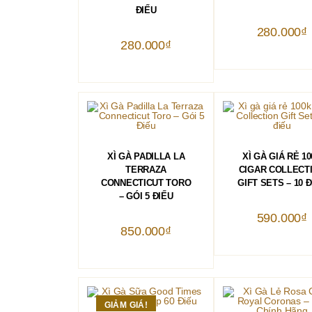
ĐIẾU
280.000
₫
280.000
₫
THÊM VÀO GIỎ HÀNG
THÊM VÀO GIỎ 
XÌ GÀ PADILLA LA
XÌ GÀ GIÁ RẺ 1
TERRAZA
CIGAR COLLECT
CONNECTICUT TORO
GIFT SETS – 10 
– GÓI 5 ĐIẾU
590.000
₫
850.000
₫
GIẢM GIÁ!