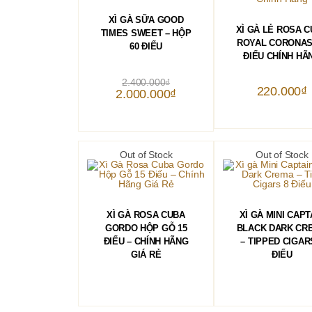
THÊM VÀO GIỎ HÀNG
XÌ GÀ SỮA GOOD
THÊM VÀO GIỎ 
XÌ GÀ LẺ ROSA 
TIMES SWEET – HỘP
ROYAL CORONAS 
60 ĐIẾU
ĐIẾU CHÍNH HÃ
Giá
2.400.000
₫
gốc
220.000
₫
Giá
2.000.000
₫
là:
hiện
2.400.000₫.
tại
là:
2.000.000₫.
Out of Stock
Out of Stock
ĐỌC TIẾP
ĐỌC TIẾP
XÌ GÀ ROSA CUBA
XÌ GÀ MINI CAPT
GORDO HỘP GỖ 15
BLACK DARK CR
ĐIẾU – CHÍNH HÃNG
– TIPPED CIGAR
GIÁ RẺ
ĐIẾU