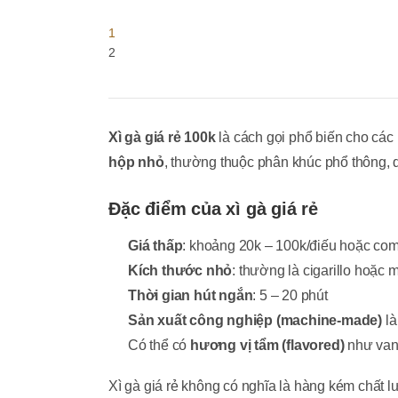
1
2
Xì gà giá rẻ 100k
là cách gọi phổ biến cho các
hộp nhỏ
, thường thuộc phân khúc phổ thông, 
Đặc điểm của xì gà giá rẻ
Giá thấp
: khoảng 20k – 100k/điếu hoặc co
Kích thước nhỏ
: thường là cigarillo hoặc m
Thời gian hút ngắn
: 5 – 20 phút
Sản xuất công nghiệp (machine-made)
là
Có thể có
hương vị tẩm (flavored)
như vani
Xì gà giá rẻ không có nghĩa là hàng kém chất 