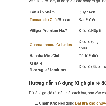
về giá. Dưới đây là bảng giá các dòng xì gà "ng
Tên sản phẩm
Quy cách
Toscanello Cafe
/Rosso
Bao 5 điếu
Villiger Premium No.7
Điếu lẻ/Hộp 5
Điếu lẻ (ống
Guantanamera Cristales
nhựa)
Hanaba Mini/Club
Gói lẻ 5 điếu
Xì gà lẻ
Điếu lẻ (Size nh
Nicaragua/Honduras
Hướng dẫn sử dụng Xì gà giá rẻ đ
Dù là xì gà giá rẻ, nếu biết cách hút, bạn vẫ
Châm lửa:
Nên dùng
Bật lửa khò chu