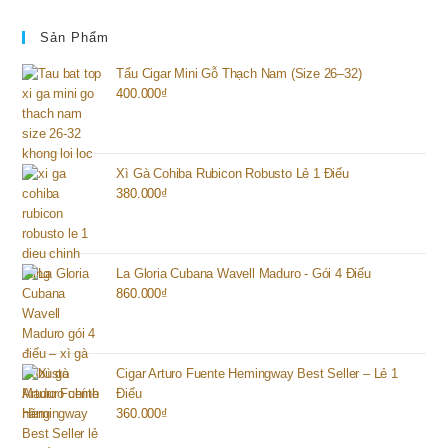
Sản Phẩm
Tẩu Cigar Mini Gỗ Thạch Nam (Size 26–32)
400.000
₫
Xì Gà Cohiba Rubicon Robusto Lẻ 1 Điếu
380.000
₫
La Gloria Cubana Wavell Maduro - Gói 4 Điếu
860.000
₫
Cigar Arturo Fuente Hemingway Best Seller – Lẻ 1
Điếu
360.000
₫