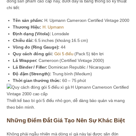
dòng sản phẩm cao cấp này, dưới đây là bảng thông số kỹ thuật
chi tiết:
Tên sản phẩm:
H. Upmann Cameroon Certified Vintage 2000
Thương Hiệu:
H. Upmann
Định dạng (Vitola):
Lonsdale
Chiều dài:
6.5 inches (khoảng 16.5 cm)
Vòng đo (Ring Gauge):
44
Quy cách đóng gói:
Gói 5 điếu
(Pack 5) tiện lợi
Lá Wrapper:
Cameroon (Certified Vintage 2000)
Lá Binder / Filler:
Dominican Republic / Nicaraguan
Độ đậm (Strength):
Trung bình (Medium)
Thời gian thưởng thức:
60 – 75 phút
Thiết kế bao bì gói 5 điếu nhỏ gọn, dễ dàng bảo quản và mang
theo bên mình.
Những Điểm Đắt Giá Tạo Nên Sự Khác Biệt
Không phải ngẫu nhiên mà dòng xì gà này lại được săn đón