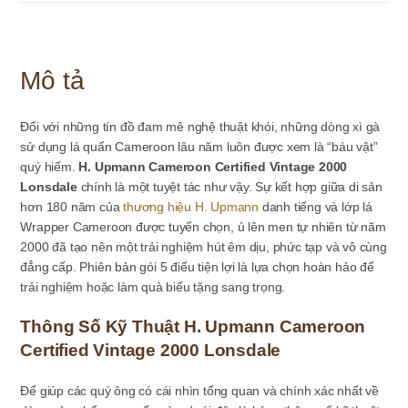
Mô tả
Đối với những tín đồ đam mê nghệ thuật khói, những dòng xì gà
sử dụng lá quấn Cameroon lâu năm luôn được xem là “báu vật”
quý hiếm.
H. Upmann Cameroon Certified Vintage 2000
Lonsdale
chính là một tuyệt tác như vậy. Sự kết hợp giữa di sản
hơn 180 năm của
thương hiệu H. Upmann
danh tiếng và lớp lá
Wrapper Cameroon được tuyển chọn, ủ lên men tự nhiên từ năm
2000 đã tạo nên một trải nghiệm hút êm dịu, phức tạp và vô cùng
đẳng cấp. Phiên bản gói 5 điếu tiện lợi là lựa chọn hoàn hảo để
trải nghiệm hoặc làm quà biếu tặng sang trọng.
Thông Số Kỹ Thuật H. Upmann Cameroon
Certified Vintage 2000 Lonsdale
Để giúp các quý ông có cái nhìn tổng quan và chính xác nhất về