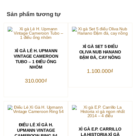
Sản phẩm tương tự
THÊM VÀO GIỎ HÀNG
XÌ GÀ SET 5 ĐIẾU
THÊM VÀO GIỎ HÀNG
XÌ GÀ LẺ H. UPMANN
OLIVA NUB HANANO
VINTAGE CAMEROON
ĐẬM ĐÀ, CAY NỒNG
TUBO – 1 ĐIẾU ỐNG
NHÔM
1.100.000
₫
310.000
₫
THÊM VÀO GIỎ HÀNG
ĐIẾU LẺ XÌ GÀ H.
THÊM VÀO GIỎ HÀNG
XÌ GÀ E.P. CARRILLO
UPMANN VINTAGE
LA HISTORIA XÌ GÀ
CAMEROON RING 54