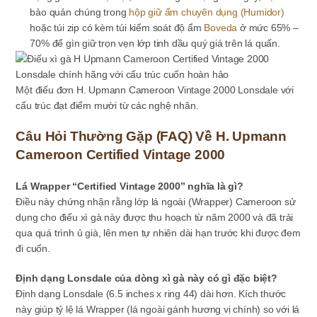
bảo quản chúng trong
hộp giữ ẩm chuyên dụng (Humidor)
hoặc túi zip có kèm túi kiểm soát độ ẩm
Boveda
ở mức 65% –
70% để gìn giữ trọn vẹn lớp tinh dầu quý giá trên lá quấn.
Một điếu đơn H. Upmann Cameroon Vintage 2000 Lonsdale với
cấu trúc đạt điểm mười từ các nghệ nhân.
Câu Hỏi Thường Gặp (FAQ) Về H. Upmann
Cameroon Certified Vintage 2000
Lá Wrapper “Certified Vintage 2000” nghĩa là gì?
Điều này chứng nhận rằng lớp lá ngoài (Wrapper) Cameroon sử
dụng cho điếu xì gà này được thu hoạch từ năm 2000 và đã trải
qua quá trình ủ già, lên men tự nhiên dài hạn trước khi được đem
đi cuốn.
Định dạng Lonsdale của dòng xì gà này có gì đặc biệt?
Định dạng Lonsdale (6.5 inches x ring 44) dài hơn. Kích thước
này giúp tỷ lệ lá Wrapper (lá ngoài gánh hương vị chính) so với lá