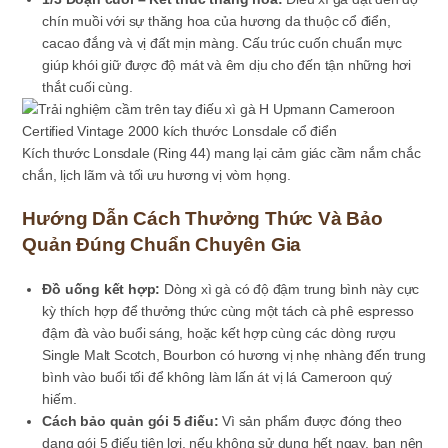
chín muồi với sự thăng hoa của hương da thuộc cổ điển,
cacao đắng và vị đất mịn màng. Cấu trúc cuốn chuẩn mực
giúp khói giữ được độ mát và êm dịu cho đến tận những hơi
thắt cuối cùng.
Kích thước Lonsdale (Ring 44) mang lại cảm giác cầm nắm chắc
chắn, lịch lãm và tối ưu hương vị vòm họng.
Hướng Dẫn Cách Thưởng Thức Và Bảo
Quản Đúng Chuẩn Chuyên Gia
Đồ uống kết hợp:
Dòng xì gà có độ đậm trung bình này cực
kỳ thích hợp để thưởng thức cùng một tách cà phê espresso
đậm đà vào buổi sáng, hoặc kết hợp cùng các dòng rượu
Single Malt Scotch, Bourbon có hương vị nhẹ nhàng đến trung
bình vào buổi tối để không làm lấn át vị lá Cameroon quý
hiếm.
Cách bảo quản gói 5 điếu:
Vì sản phẩm được đóng theo
dạng gói 5 điếu tiện lợi, nếu không sử dụng hết ngay, bạn nên