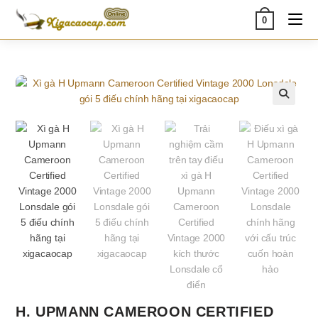
Skip
0
to
content
🔍
H. UPMANN CAMEROON CERTIFIED