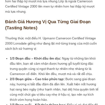
hơn hai thập kỷ mượt mà tựa nhung.Lớp lá ngoài Cameroon
Certified Vintage 2000 lên men tự nhiên hơn hai thập kỷ mượt
mà tựa nhung.
Đánh Giá Hương Vị Qua Từng Giai Đoạn
(Tasting Notes)
Thưởng thức một điếu H. Upmann Cameroon Certified Vintage
2000 Lonsdale giống như đang lật mở từng trang của một cuốn
sách lịch sử hương vị:
1/3 Đoạn đầu – Khởi đầu êm dịu:
Ngay từ những làn khói
đầu tiên, bạn sẽ cảm nhận được hương gỗ tuyết tùng đặc
trưng quyện cùng vị ngọt thanh tự nhiên nhẹ nhàng từ lá
Cameroon cổ điển. Khói lên đều, mượt mà và rất dễ chịu.
2/3 Đoạn giữa – Cao trào phức tạp:
Bước sang giai đoạn
này, hương vị bắt đầu đậm đà dần lên. Xuất hiện nốt hương
hạt rang béo ngậy (như hạnh nhân, hạt dẻ) hòa quyện tinh tế
cùng một chút gia vị tiêu cay nhẹ ở hậu vị, tạo nên sự kích
thích vòm họng hoàn hảo.
1/3 Đoạn cuối – Kết thúc thăng hoa:
Điếu xì gà đạt đến độ