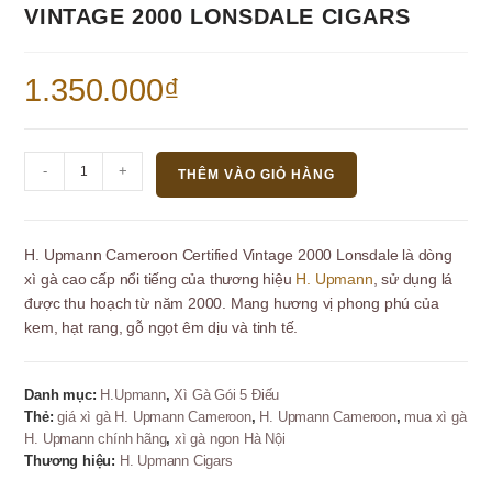
VINTAGE 2000 LONSDALE CIGARS
1.350.000
₫
H.
-
+
THÊM VÀO GIỎ HÀNG
Upmann
Cameroon
Certified
H. Upmann Cameroon Certified Vintage 2000 Lonsdale là dòng
Vintage
xì gà cao cấp nổi tiếng của thương hiệu
H. Upmann
, sử dụng lá
2000
được thu hoạch từ năm 2000. Mang hương vị phong phú của
Lonsdale
kem, hạt rang, gỗ ngọt êm dịu và tinh tế.
Cigars
số
lượng
Danh mục:
H.Upmann
,
Xì Gà Gói 5 Điếu
Thẻ:
giá xì gà H. Upmann Cameroon
,
H. Upmann Cameroon
,
mua xì gà
H. Upmann chính hãng
,
xì gà ngon Hà Nội
Thương hiệu:
H. Upmann Cigars