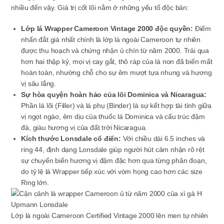
nhiều đến vậy. Giá trị cốt lõi nằm ở những yếu tố độc bản:
Lớp lá Wrapper Cameroon Vintage 2000 độc quyền:
Điểm
nhấn đắt giá nhất chính là lớp lá ngoài Cameroon tự nhiên
được thu hoạch và chứng nhận ủ chín từ năm 2000. Trải qua
hơn hai thập kỷ, mọi vị cay gắt, thô ráp của lá non đã biến mất
hoàn toàn, nhường chỗ cho sự êm mượt tựa nhung và hương
vị sâu lắng.
Sự hòa quyện hoàn hảo của lõi Dominica và Nicaragua:
Phần lá lõi (Filler) và lá phụ (Binder) là sự kết hợp tài tình giữa
vị ngọt ngào, êm dịu của thuốc lá Dominica và cấu trúc đậm
đà, giàu hương vị của đất trời Nicaragua.
Kích thước Lonsdale cổ điển:
Với chiều dài 6.5 inches và
ring 44, định dạng Lonsdale giúp người hút cảm nhận rõ rệt
sự chuyển biến hương vị đậm đặc hơn qua từng phân đoạn,
do tỷ lệ lá Wrapper tiếp xúc với vòm họng cao hơn các size
Ring lớn.
Lớp lá ngoài Cameroon Certified Vintage 2000 lên men tự nhiên