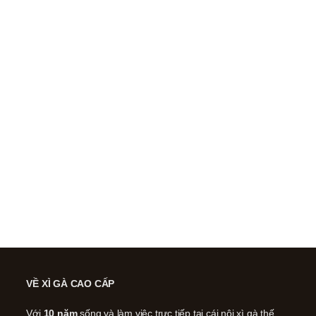
VỀ XÌ GÀ CAO CẤP
Với
10 năm
sống và làm việc trực tiếp tại cái nôi xì gà thế