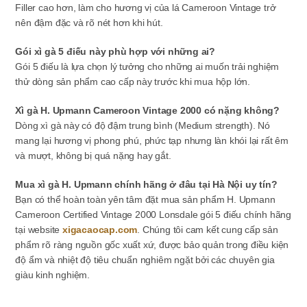
Filler cao hơn, làm cho hương vị của lá Cameroon Vintage trở
nên đậm đặc và rõ nét hơn khi hút.
Gói xì gà 5 điếu này phù hợp với những ai?
Gói 5 điếu là lựa chọn lý tưởng cho những ai muốn trải nghiệm
thử dòng sản phẩm cao cấp này trước khi mua hộp lớn.
Xì gà H. Upmann Cameroon Vintage 2000 có nặng không?
Dòng xì gà này có độ đậm trung bình (Medium strength). Nó
mang lại hương vị phong phú, phức tạp nhưng làn khói lại rất êm
và mượt, không bị quá nặng hay gắt.
Mua xì gà H. Upmann chính hãng ở đâu tại Hà Nội uy tín?
Bạn có thể hoàn toàn yên tâm đặt mua sản phẩm H. Upmann
Cameroon Certified Vintage 2000 Lonsdale gói 5 điếu chính hãng
tại website
xigacaocap.com
. Chúng tôi cam kết cung cấp sản
phẩm rõ ràng nguồn gốc xuất xứ, được bảo quản trong điều kiện
độ ẩm và nhiệt độ tiêu chuẩn nghiêm ngặt bởi các chuyên gia
giàu kinh nghiệm.