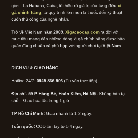
giới – La Habana, Cuba, tôi hiểu rõ giá trị của từng điếu
xì
gà chính hãng
, từ quy trình lên men lá thuốc đến kỹ thuật
cuốn thủ công của nghệ nhân.
Trở về Việt Nam
năm 2009
,
Xigacaocap.com
ra đời với
mục tiêu mang đến những dòng xì gà chính hãng được bảo
quản đúng chuẩn và phù hợp với người chơi tại
Việt Nam
.
DỊCH VỤ & GIAO HÀNG
Hotline 24/7:
0945 866 906
(Tư vấn trực tiếp)
Địa chỉ: 59 P. Hàng Bè, Hoàn Kiếm, Hà Nội:
Không bán tại
chỗ – Giao hỏa tốc trong 1 giờ.
TP Hồ Chí Minh:
Giao nhanh từ 1-2 ngày.
Toàn quốc:
COD tận tay từ 1-4 ngày.