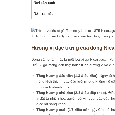
Nơi sản xuất
Năm ra mắt
Kích thước điếu Bully cầm vừa vặn trên tay, mang lạ
Hương vị đặc trưng của dòng Nic
Dòng sản phẩm này là một loại xì gà Nicaraguan Puro
Điếu xì gà mang đến một hành trình hương vị vô cù
Tầng hương đầu tiên (1/3 điếu đầu):
Ngay từ h
nồng kích thích ngay đầu lưỡi nhưng không hề g
một cách nhanh chóng.
Tầng hương chủ đạo (2/3 điếu tiếp theo):
Điếu
vị đất tự nhiên hòa quyện với vị ngọt ngào của t
giác rất sảng khoái.
Tầng hương cuối (1/3 điếu còn lại):
Các nốt hư