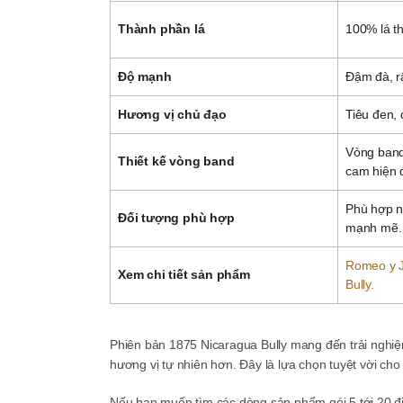
Thành phần lá
100% lá t
Độ mạnh
Đậm đà, r
Hương vị chủ đạo
Tiêu đen, 
Vòng band
Thiết kế vòng band
cam hiện đ
Phù hợp n
Đối tượng phù hợp
mạnh mẽ.
Romeo y J
Xem chi tiết sản phẩm
Bully.
Phiên bản 1875 Nicaragua Bully mang đến trải nghiệ
hương vị tự nhiên hơn. Đây là lựa chọn tuyệt vời 
Nếu bạn muốn tìm các dòng sản phẩm gói 5 tới 20 