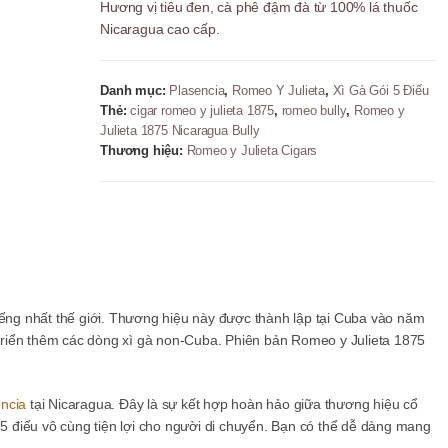
Hương vị tiêu đen, cà phê đậm đà từ 100% lá thuốc
Cigar
Nicaragua cao cấp.
-
5
Điếu
Danh mục:
Plasencia
,
Romeo Y Julieta
,
Xì Gà Gói 5 Điếu
số
Thẻ:
cigar romeo y julieta 1875
,
romeo bully
,
Romeo y
lượng
Julieta 1875 Nicaragua Bully
Thương hiệu:
Romeo y Julieta Cigars
iếng nhất thế giới. Thương hiệu này được thành lập tại Cuba vào năm
riển thêm các dòng xì gà non-Cuba. Phiên bản Romeo y Julieta 1875
encia
tại Nicaragua. Đây là sự kết hợp hoàn hảo giữa thương hiệu cổ
 5 điếu vô cùng tiện lợi cho người di chuyển. Bạn có thể dễ dàng mang