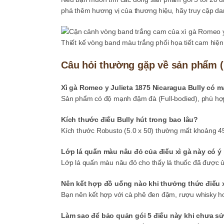
phá thêm hương vị của thương hiệu, hãy truy cập 
Thiết kế vòng band màu trắng phối họa tiết cam hiệ
Câu hỏi thường gặp về sản phẩm 
Xì gà Romeo y Julieta 1875 Nicaragua Bully có
Sản phẩm có độ mạnh đậm đà (Full-bodied), phù hợp
Kích thước điếu Bully hút trong bao lâu?
Kích thước Robusto (5.0 x 50) thường mất khoảng 4
Lớp lá quấn màu nâu đỏ của điếu xì gà này có ý 
Lớp lá quấn màu nâu đỏ cho thấy lá thuốc đã được ủ 
Nên kết hợp đồ uống nào khi thưởng thức điếu 
Bạn nên kết hợp với cà phê đen đậm, rượu whisky h
Làm sao để bảo quản gói 5 điếu này khi chưa s