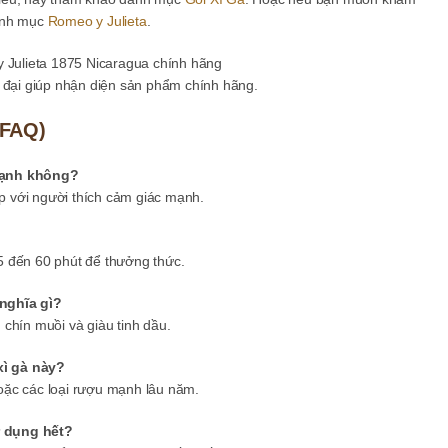
danh mục
Romeo y Julieta
.
n đại giúp nhận diện sản phẩm chính hãng.
(FAQ)
 mạnh không?
 với người thích cảm giác mạnh.
5 đến 60 phút để thưởng thức.
nghĩa gì?
chín muồi và giàu tinh dầu.
xì gà này?
oặc các loại rượu mạnh lâu năm.
ử dụng hết?