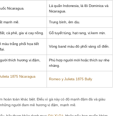
Lá quấn Indonesia, lá lõi Dominica và
huốc Nicaragua.
Nicaragua.
ất mạnh mẽ.
Trung bình, êm dịu.
đất, cà phê, gia vị cay nồng.
Gỗ tuyết tùng, hạt rang, vị kem mịn.
 màu trắng phối họa tiết
Vòng band màu đỏ phối vàng cổ điển.
ại.
gười thích hương vị đậm,
Phù hợp người mới hoặc thích sự nhẹ
nhàng.
ulieta 1875 Nicaragua
Romeo y Julieta 1875 Bully
m hoàn toàn khác biệt. Điếu xì gà này có độ mạnh đậm đà và giàu
cho những người đam mê hương vị đậm, mạnh mẽ.
điếu, hãy tham khảo danh mục
Gói Xì Gà
. Hoặc nếu bạn muốn khám