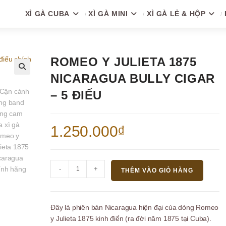
XÌ GÀ CUBA
XÌ GÀ MINI
XÌ GÀ LẺ & HỘP
ROMEO Y JULIETA 1875
NICARAGUA BULLY CIGAR
🔍
– 5 ĐIẾU
1.250.000
₫
Romeo
-
+
THÊM VÀO GIỎ HÀNG
y
Julieta
1875
Đây là phiên bản Nicaragua hiện đại của dòng Romeo
Nicaragua
y Julieta 1875 kinh điển (ra đời năm 1875 tại Cuba).
Bully