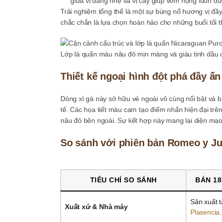
giữa vị đắng nhẹ và vị cay giúp vòm họng luôn đượ
Trải nghiệm tổng thể là một sự bùng nổ hương vị đầy 
chắc chắn là lựa chọn hoàn hảo cho những buổi tối t
Lớp lá quấn màu nâu đỏ mịn màng và giàu tinh dầu 
Thiết kế ngoại hình đột phá đầy ấ
Dòng xì gà này sở hữu vẻ ngoài vô cùng nổi bật và 
tế. Các họa tiết màu cam tạo điểm nhấn hiện đại tr
nâu đỏ bên ngoài. Sự kết hợp này mang lại diện mạ
So sánh với phiên bản Romeo y Jul
TIÊU CHÍ SO SÁNH
BẢN 18
Sản xuất t
Xuất xứ & Nhà máy
Plasencia
.