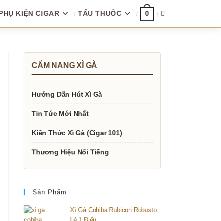
PHỤ KIỆN CIGAR
TẨU THUỐC
TOGGLE
0
WEBSITE
CẨM NANG XÌ GÀ
SEARCH
Hướng Dẫn Hút Xì Gà
Tin Tức Mới Nhất
Kiến Thức Xì Gà (Cigar 101)
Thương Hiệu Nổi Tiếng
Sản Phẩm
Xì Gà Cohiba Rubicon Robusto
Lẻ 1 Điếu