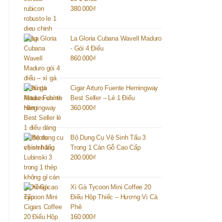
380.000
₫
La Gloria Cubana Wavell Maduro
- Gói 4 Điếu
860.000
₫
Cigar Arturo Fuente Hemingway
Best Seller – Lẻ 1 Điếu
360.000
₫
Bộ Dụng Cụ Vệ Sinh Tẩu 3
Trong 1 Cán Gỗ Cao Cấp
200.000
₫
Xì Gà Tycoon Mini Coffee 20
Điếu Hộp Thiếc – Hương Vị Cà
Phê
160.000
₫