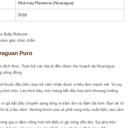
Nhà máy Plasencia (Nicaragua)
2018
i cảm giác chắc chắn.
araguan Puro
 đích thực. Toàn bộ các lớp lá đều được thu hoạch tại Nicaragua.
ng sống động.
ơi thuốc đầu tiên, bạn sẽ cảm nhận được vị tiêu đen mạnh mẽ. Vị cay
ây khó chịu. Làn khói dày, mịn màng bắt đầu bao phủ khoang miệng
 xì gà bắt đầu chuyển sang tông vị trầm ấm và đậm đà hơn. Bạn sẽ rõ
huốc lá ủ lâu năm. Hương thơm của cà phê rang mộc xuất hiện, tạo cảm
ơng gia vị đậm nồng hơn khi điếu xì gà nóng dần lên. Sự pha trộn