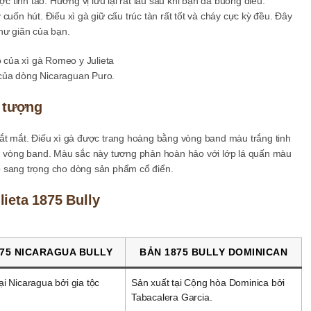
c tỉnh táo. Hương vị lưu lại rất lâu sau khi bạn đã buông điếu.
cuốn hút. Điếu xì gà giữ cấu trúc tàn rất tốt và cháy cực kỳ đều. Đây
hư giãn của bạn.
của dòng Nicaraguan Puro.
n tượng
bắt mắt. Điếu xì gà được trang hoàng bằng vòng band màu trắng tinh
ên vòng band. Màu sắc này tương phản hoàn hảo với lớp lá quấn màu
o sang trọng cho dòng sản phẩm cổ điển.
ieta 1875 Bully
75 NICARAGUA BULLY
BẢN 1875 BULLY DOMINICAN
ại Nicaragua bởi gia tộc
Sản xuất tại Cộng hòa Dominica bởi
Tabacalera Garcia.