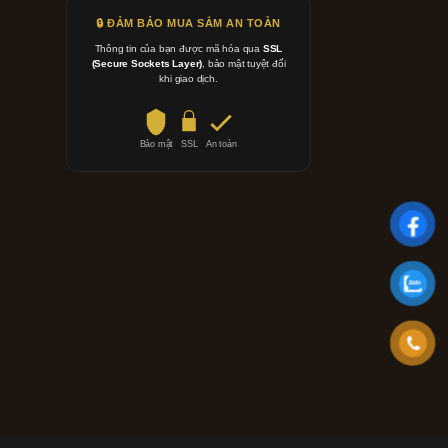
🔒 ĐẢM BẢO MUA SẮM AN TOÀN
Thông tin của bạn được mã hóa qua
SSL
(Secure Sockets Layer)
, bảo mật tuyệt đối
khi giao dịch.
Bảo mật
SSL
An toàn