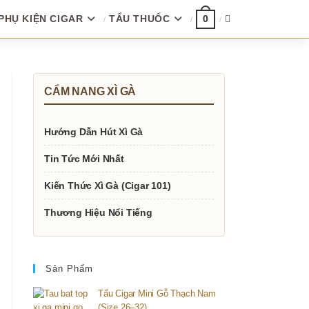
PHỤ KIỆN CIGAR
TẨU THUỐC
TOGGLE
0
WEBSITE
CẨM NANG XÌ GÀ
SEARCH
Hướng Dẫn Hút Xì Gà
Tin Tức Mới Nhất
Kiến Thức Xì Gà (Cigar 101)
Thương Hiệu Nổi Tiếng
Sản Phẩm
Tẩu Cigar Mini Gỗ Thạch Nam
(Size 26–32)