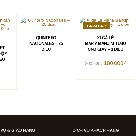
GIẢM GIÁ!
ĐỌC TIẾP
THÊM VÀO GIỎ HÀNG
QUINTERO
XÌ GÀ LẺ
HÀNG
NACIONALES – 25
MARIA MANCINI TUBO
ORT
ĐIẾU
ỐNG GIẤY – 1 ĐIẾU
HỘP
IẾU
Giá
Giá
180.000
₫
200.000
₫
gốc
hiện
là:
tại
₫
200.000₫.
là:
180.0
 VỤ & GIAO HÀNG
DỊCH VỤ KHÁCH HÀNG