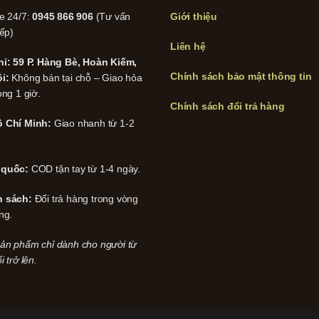
ne 24/7:
0945 866 906
(Tư vấn
Giới thiệu
iếp)
Liên hệ
hỉ: 59 P. Hàng Bè, Hoàn Kiếm,
Chính sách bảo mật thông tin
i:
Không bán tại chỗ – Giao hỏa
ong 1 giờ.
Chính sách đổi trả hàng
 Chí Minh:
Giao nhanh từ 1-2
 quốc:
COD tận tay từ 1-4 ngày.
h sách:
Đổi trả hàng trong vòng
ng.
ản phẩm chỉ dành cho người từ
i trở lên.