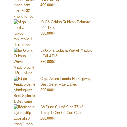
400.000
₫
Xì Gà Cohiba Rubicon Robusto
Lẻ 1 Điếu
380.000
₫
La Gloria Cubana Wavell Maduro
- Gói 4 Điếu
860.000
₫
Cigar Arturo Fuente Hemingway
Best Seller – Lẻ 1 Điếu
360.000
₫
Bộ Dụng Cụ Vệ Sinh Tẩu 3
Trong 1 Cán Gỗ Cao Cấp
200.000
₫