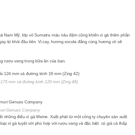
lượng
 gà Nam Mỹ, lớp vỏ Sumatra màu nâu đậm cũng khiến xì gà thêm phần
ay từ khói đầu tiên. Vị cay, hương socola đắng cùng hương cỏ sẽ
ng rượu vang trong bữa ăn của bạn.
i 175 mm và đường kính 120 mm (Zing 48)
uri Genuss Company
t những điếu xì gà Meine. Xuất phát từ một công ty chuyên sản xuất
oại xì gà tuyệt vời phù hợp với rượu vang và đặc biệt có giá cả thấp