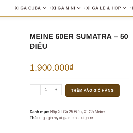
XÌ GÀ CUBA
XÌ GÀ MINI
XÌ GÀ LẺ & HỘP
MEINE 60ER SUMATRA – 50
ĐIẾU
1.900.000
₫
Meine
-
+
THÊM VÀO GIỎ HÀNG
60er
Sumatra
-
Danh mục:
Hộp Xì Gà 25 Điếu
,
Xì Gà Meine
50
Thẻ:
xi ga gia re
,
xi ga meine
,
xi ga re
điếu
số