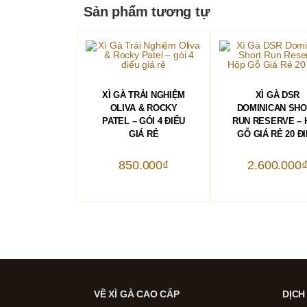
Sản phẩm tương tự
THÊM VÀO GIỎ HÀNG
THÊM VÀO GIỎ 
XÌ GÀ TRẢI NGHIỆM
XÌ GÀ DSR
OLIVA & ROCKY
DOMINICAN SH
PATEL – GÓI 4 ĐIẾU
RUN RESERVE – 
GIÁ RẺ
GỖ GIÁ RẺ 20 Đ
850.000
₫
2.600.000
VỀ XÌ GÀ CAO CẤP
DỊCH