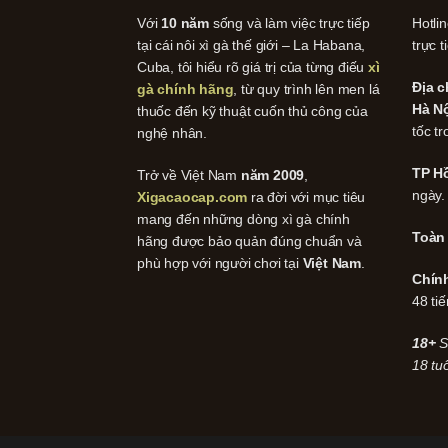
Với
10 năm
sống và làm việc trực tiếp
Hotli
tại cái nôi xì gà thế giới – La Habana,
trực t
Cuba, tôi hiểu rõ giá trị của từng điếu
xì
Địa c
gà chính hãng
, từ quy trình lên men lá
Hà Nộ
thuốc đến kỹ thuật cuốn thủ công của
tốc tr
nghệ nhân.
TP Hồ
Trở về Việt Nam
năm 2009
,
ngày.
Xigacaocap.com
ra đời với mục tiêu
mang đến những dòng xì gà chính
Toàn
hãng được bảo quản đúng chuẩn và
phù hợp với người chơi tại
Việt Nam
.
Chín
48 tiế
18+
S
18 tuổ