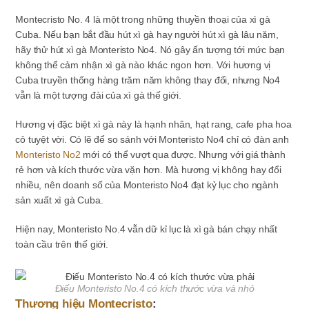
Montecristo No. 4 là một trong những thuyền thoại của xì gà
Cuba. Nếu bạn bắt đầu hút xì gà hay người hút xì gà lâu năm,
hãy thử hút xì gà Monteristo No4. Nó gây ấn tượng tới mức bạn
không thể cảm nhận xì gà nào khác ngon hơn. Với hương vị
Cuba truyền thống hàng trăm năm không thay đổi, nhưng No4
vẫn là một tượng đài của xì gà thế giới.
Hương vị đặc biệt xì gà này là hạnh nhân, hạt rang, cafe pha hoa
cỏ tuyệt vời. Có lẽ để so sánh với Monteristo No4 chỉ có đàn anh
Monteristo No2
mới có thể vượt qua được. Nhưng với giá thành
rẻ hơn và kích thước vừa vặn hơn. Mà hương vị không hay đổi
nhiều, nên doanh số của Monteristo No4 đạt kỷ lục cho ngành
sản xuất xì gà Cuba.
Hiện nay, Monteristo No.4 vẫn dữ kỉ lục là xì gà bán chạy nhất
toàn cầu trên thế giới.
Điếu Monteristo No.4 có kích thước vừa và nhỏ
Thương hiệu Montecristo
: