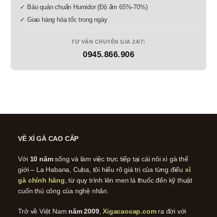
✓ Bảo quản chuẩn Humidor (Độ ẩm 65%-70%)
✓ Giao hàng hỏa tốc trong ngày
TƯ VẤN CHUYÊN GIA 24/7:
0945.866.906
VỀ XÌ GÀ CAO CẤP
Với
10 năm
sống và làm việc trực tiếp tại cái nôi xì gà thế
giới – La Habana, Cuba, tôi hiểu rõ giá trị của từng điếu
xì
gà chính hãng
, từ quy trình lên men lá thuốc đến kỹ thuật
cuốn thủ công của nghệ nhân.
Trở về Việt Nam
năm 2009
,
Xigacaocap.com
ra đời với