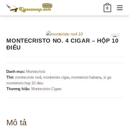
Skip
0
to
content
MONTECRISTO NO. 4 CIGAR – HỘP 10
🔍
ĐIẾU
Danh mục:
Montecristo
Thẻ:
montecristo no4
,
monteristo cigar
,
monteristo habana
,
xi ga
monteristo hop 10 dieu
Thương hiệu:
Montecristo Cigars
Mô tả