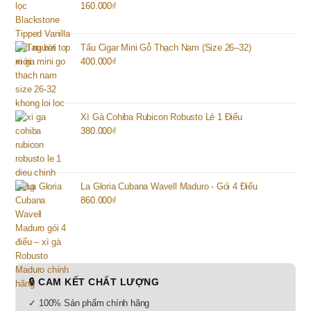
160.000
₫
Tẩu Cigar Mini Gỗ Thạch Nam (Size 26–32)
400.000
₫
Xì Gà Cohiba Rubicon Robusto Lẻ 1 Điếu
380.000
₫
La Gloria Cubana Wavell Maduro - Gói 4 Điếu
860.000
₫
🔒 CAM KẾT CHẤT LƯỢNG
✓ 100% Sản phẩm chính hãng