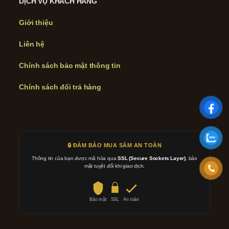
DỊCH VỤ KHÁCH HÀNG
Giới thiệu
Liên hệ
Chính sách bảo mật thông tin
Chính sách đổi trả hàng
🔒 ĐẢM BẢO MUA SẮM AN TOÀN
Thông tin của bạn được mã hóa qua
SSL (Secure Sockets Layer)
, bảo
mật tuyệt đối khi giao dịch.
Bảo mật
SSL
An toàn