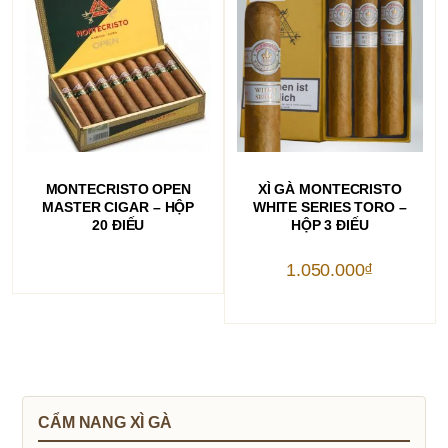
ĐỌC TIẾP
THÊM VÀO GIỎ HÀNG
MONTECRISTO OPEN
XÌ GÀ MONTECRISTO
MASTER CIGAR – HỘP
WHITE SERIES TORO –
20 ĐIẾU
HỘP 3 ĐIẾU
1.050.000
₫
CẨM NANG XÌ GÀ