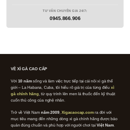
TƯ VẤN CHUYÊN GIA 24/7:
0945.866.906
VỀ XÌ GÀ CAO CẤP
Với
10 năm
sống và làm việc trực tiếp tại cái nôi xì gà thế
giới – La Habana, Cuba, tôi hiểu rõ giá trị của từng điếu
xì
gà chính hãng
, từ quy trình lên men lá thuốc đến kỹ thuật
cuốn thủ công của nghệ nhân.
Trở về Việt Nam
năm 2009
,
Xigacaocap.com
ra đời với
mục tiêu mang đến những dòng xì gà chính hãng được bảo
quản đúng chuẩn và phù hợp với người chơi tại
Việt Nam
.