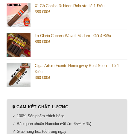
Xì Gà Cohiba Rubicon Robusto Lẻ 1 Điếu
380.000
₫
La Gloria Cubana Wavell Maduro - Gói 4 Điếu
860.000
₫
Cigar Arturo Fuente Hemingway Best Seller – Lẻ 1
Điếu
360.000
₫
🔒 CAM KẾT CHẤT LƯỢNG
✓ 100% Sản phẩm chính hãng
✓ Bảo quản chuẩn Humidor (Độ ẩm 65%-70%)
✓ Giao hàng hỏa tốc trong ngày