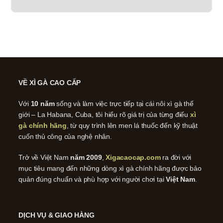
VỀ XÌ GÀ CAO CẤP
Với
10 năm
sống và làm việc trực tiếp tại cái nôi xì gà thế
giới – La Habana, Cuba, tôi hiểu rõ giá trị của từng điếu
xì
gà chính hãng
, từ quy trình lên men lá thuốc đến kỹ thuật
cuốn thủ công của nghệ nhân.
Trở về Việt Nam
năm 2009
,
Xigacaocap.com
ra đời với
mục tiêu mang đến những dòng xì gà chính hãng được bảo
quản đúng chuẩn và phù hợp với người chơi tại
Việt Nam
.
DỊCH VỤ & GIAO HÀNG