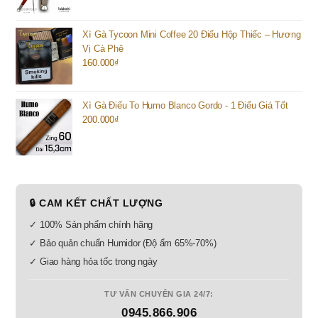
Xì Gà Tycoon Mini Coffee 20 Điếu Hộp Thiếc – Hương
Vị Cà Phê
160.000
₫
Xì Gà Điếu To Humo Blanco Gordo - 1 Điếu Giá Tốt
200.000
₫
🔒 CAM KẾT CHẤT LƯỢNG
✓ 100% Sản phẩm chính hãng
✓ Bảo quản chuẩn Humidor (Độ ẩm 65%-70%)
✓ Giao hàng hỏa tốc trong ngày
TƯ VẤN CHUYÊN GIA 24/7:
0945.866.906