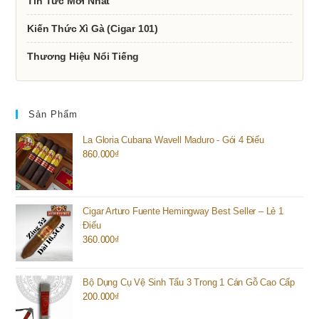
Tin Tức Mới Nhất
Kiến Thức Xì Gà (Cigar 101)
Thương Hiệu Nổi Tiếng
Sản Phẩm
La Gloria Cubana Wavell Maduro - Gói 4 Điếu
860.000
₫
Cigar Arturo Fuente Hemingway Best Seller – Lẻ 1
Điếu
360.000
₫
Bộ Dụng Cụ Vệ Sinh Tẩu 3 Trong 1 Cán Gỗ Cao Cấp
200.000
₫