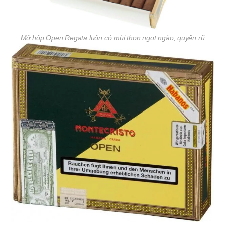
Mở hộp Open Regata luôn có mùi thơn ngọt ngào, quyến rũ