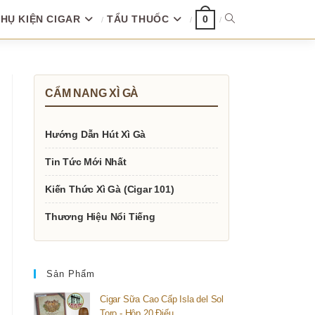
HỤ KIỆN CIGAR
TẨU THUỐC
TOGGLE
0
WEBSITE
CẨM NANG XÌ GÀ
SEARCH
Hướng Dẫn Hút Xì Gà
Tin Tức Mới Nhất
Kiến Thức Xì Gà (Cigar 101)
Thương Hiệu Nổi Tiếng
Sản Phẩm
Cigar Sữa Cao Cấp Isla del Sol
Toro - Hộp 20 Điếu