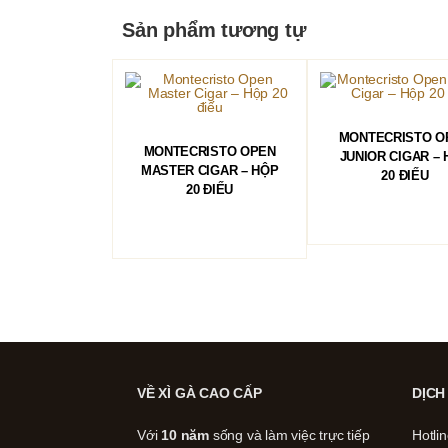
Sản phẩm tương tự
ĐỌC TIẾP
MONTECRISTO O
ĐỌC TIẾP
MONTECRISTO OPEN
JUNIOR CIGAR –
MASTER CIGAR – HỘP
20 ĐIẾU
20 ĐIẾU
VỀ XÌ GÀ CAO CẤP
DỊCH
Với
10 năm
sống và làm việc trực tiếp
Hotli