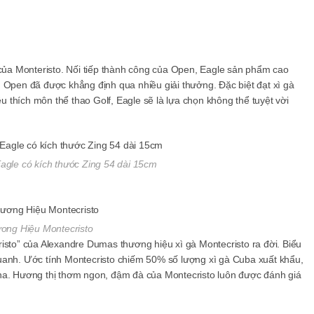
a Monteristo. Nối tiếp thành công của Open, Eagle sản phẩm cao
 Open đã được khẳng định qua nhiều giải thưởng. Đặc biệt đạt xì gà
êu thích môn thể thao Golf, Eagle sẽ là lựa chọn không thể tuyệt vời
agle có kích thước Zing 54 dài 15cm
ơng Hiệu Montecristo
isto” của Alexandre Dumas thương hiệu xì gà Montecristo ra đời. Biểu
uanh. Ước tính Montecristo chiếm 50% số lượng xì gà Cuba xuất khẩu,
na. Hương thị thơm ngon, đậm đà của Montecristo luôn được đánh giá