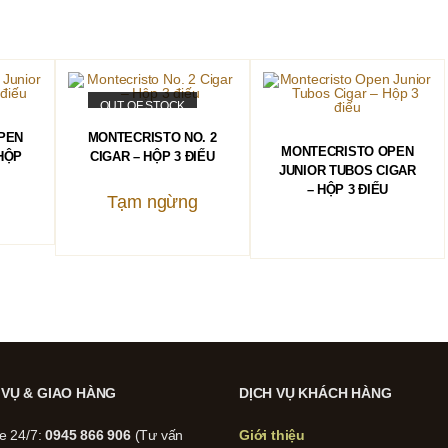
OUT OF STOCK
ĐỌC TIẾP
PEN
MONTECRISTO NO. 2
ĐỌC TIẾP
MONTECRISTO OPEN
 HỘP
CIGAR – HỘP 3 ĐIẾU
JUNIOR TUBOS CIGAR
– HỘP 3 ĐIẾU
Tạm ngừng
 VỤ & GIAO HÀNG
DỊCH VỤ KHÁCH HÀNG
ne 24/7:
0945 866 906
(Tư vấn
Giới thiệu