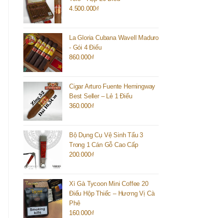
4.500.000
₫
La Gloria Cubana Wavell Maduro
- Gói 4 Điếu
860.000
₫
Cigar Arturo Fuente Hemingway
Best Seller – Lẻ 1 Điếu
360.000
₫
Bộ Dụng Cụ Vệ Sinh Tẩu 3
Trong 1 Cán Gỗ Cao Cấp
200.000
₫
Xì Gà Tycoon Mini Coffee 20
Điếu Hộp Thiếc – Hương Vị Cà
Phê
160.000
₫