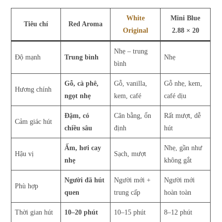
White
Mini Blue
Tiêu chí
Red Aroma
Original
2.88 × 20
Nhẹ – trung
Độ mạnh
Trung bình
Nhẹ
bình
Gỗ, cà phê,
Gỗ, vanilla,
Gỗ nhẹ, kem,
Hương chính
ngọt nhẹ
kem, café
café dịu
Đậm, có
Cân bằng, ổn
Rất mượt, dễ
Cảm giác hút
chiều sâu
định
hút
Ấm, hơi cay
Nhẹ, gần như
Hậu vị
Sạch, mượt
nhẹ
không gắt
Người đã hút
Người mới +
Người mới
Phù hợp
quen
trung cấp
hoàn toàn
Thời gian hút
10–20 phút
10–15 phút
8–12 phút