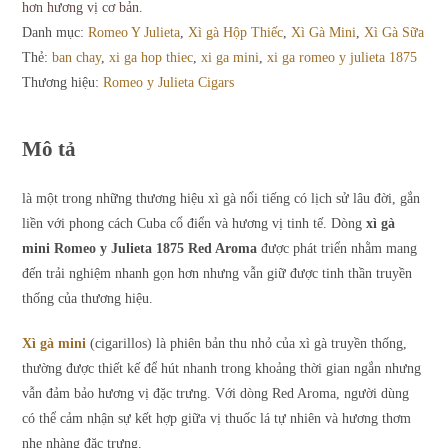
hơn hương vị cơ bản.
-
Danh mục:
Romeo Y Julieta
,
Xì gà Hộp Thiếc
,
Xì Gà Mini
,
Xì Gà Sữa
Red
Thẻ:
ban chay
,
xi ga hop thiec
,
xi ga mini
,
xi ga romeo y julieta 1875
Aroma
Thương hiệu:
Romeo y Julieta Cigars
20
Điếu
Mô tả
Thơm
Ngọt
là một trong những thương hiệu xì gà nổi tiếng có lịch sử lâu đời, gắn
số
liền với phong cách Cuba cổ điển và hương vị tinh tế. Dòng
xì gà
lượng
mini Romeo y Julieta 1875 Red Aroma
được phát triển nhằm mang
đến trải nghiệm nhanh gọn hơn nhưng vẫn giữ được tinh thần truyền
thống của thương hiệu.
Xì gà mini
(cigarillos) là phiên bản thu nhỏ của xì gà truyền thống,
thường được thiết kế để hút nhanh trong khoảng thời gian ngắn nhưng
vẫn đảm bảo hương vị đặc trưng. Với dòng Red Aroma, người dùng
có thể cảm nhận sự kết hợp giữa vị thuốc lá tự nhiên và hương thơm
nhẹ nhàng đặc trưng.