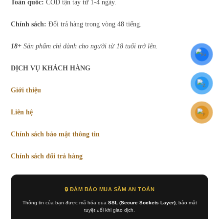
Toàn quốc:
COD tận tay từ 1-4 ngày.
Chính sách:
Đổi trả hàng trong vòng 48 tiếng.
18+
Sản phẩm chỉ dành cho người từ 18 tuổi trở lên.
DỊCH VỤ KHÁCH HÀNG
Giới thiệu
Liên hệ
Chính sách bảo mật thông tin
Chính sách đổi trả hàng
🔒 ĐẢM BẢO MUA SẮM AN TOÀN
Thông tin của bạn được mã hóa qua
SSL (Secure Sockets Layer)
, bảo mật
tuyệt đối khi giao dịch.