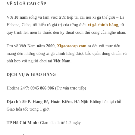
VỀ XÌ GÀ CAO CẤP
Với
10 năm
sống và làm việc trực tiếp tại cái nôi xì gà thế giới – La
Habana, Cuba, tôi hiểu rõ giá trị của từng điếu
xì gà chính hãng
, từ
quy trình lên men lá thuốc đến kỹ thuật cuốn thủ công của nghệ nhân.
Trở về Việt Nam
năm 2009
,
Xigacaocap.com
ra đời với mục tiêu
mang đến những dòng xì gà chính hãng được bảo quản đúng chuẩn và
phù hợp với người chơi tại
Việt Nam
.
DỊCH VỤ & GIAO HÀNG
Hotline 24/7:
0945 866 906
(Tư vấn trực tiếp)
Địa chỉ: 59 P. Hàng Bè, Hoàn Kiếm, Hà Nội:
Không bán tại chỗ –
Giao hỏa tốc trong 1 giờ.
TP Hồ Chí Minh:
Giao nhanh từ 1-2 ngày.