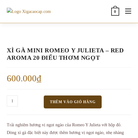
Skip
to
0
content
XÌ GÀ MINI ROMEO Y JULIETA – RED
AROMA 20 ĐIẾU THƠM NGỌT
600.000
₫
Xì
THÊM VÀO GIỎ HÀNG
Gà
Mini
Romeo
Trải nghiệm hương vị ngọt ngào của Romeo Y Julieta với hộp đỏ.
y
Dòng xì gà đặc biệt này được thêm hương vị ngọt ngào, nhẹ nhàng
Julieta