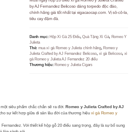
Mua ngay hộp 20 điếu xì gà Romeo y Julieta Crafted
Julieta
by AJ Fernandez Belicoso dáng torpedo độc đáo,
Crafted
chính hãng giá tốt nhất tại xigacaocap.com. Vị sô-cô-la,
by
tiêu cay đậm đà.
AJ
Fernandez
Belicoso
Danh mục:
Hộp Xì Gà 25 Điếu
,
Quà Tặng Xì Gà
,
Romeo Y
-
Julieta
20
Thẻ:
mua xì gà Romeo y Julieta chính hãng
,
Romeo y
Điếu
Julieta Crafted by AJ Fernandez Belicoso
,
xì gà Belicoso
,
xì
số
gà Romeo y Julieta AJ Fernandez 20 điếu
lượng
Thương hiệu:
Romeo y Julieta Cigars
u, một siêu phẩm chắc chắn sẽ ra đời.
Romeo y Julieta Crafted by AJ
ho sự kết hợp giữa di sản lâu đời của thương hiệu
xì gà Romeo y
J Fernandez. Với thiết kế hộp gỗ 20 điếu sang trọng, đây là sự bổ sung
i lửa sành sỏi.