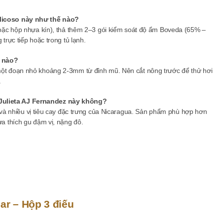
elicoso này như thế nào?
hoặc hộp nhựa kín), thả thêm 2–3 gói kiểm soát độ ẩm Boveda (65% –
trực tiếp hoặc trong tủ lạnh.
ế nào?
ột đoạn nhỏ khoảng 2-3mm từ đỉnh mũ. Nên cắt nông trước để thử hơi
.
ulieta AJ Fernandez này không?
và nhiều vị tiêu cay đặc trưng của Nicaragua. Sản phẩm phù hợp hơn
a thích gu đậm vị, nặng đô.
ar – Hộp 3 điếu