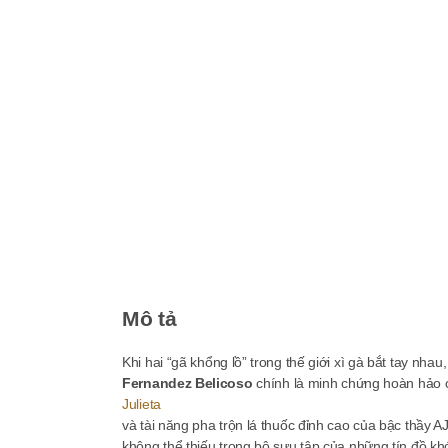
Mô tả
Khi hai “gã khổng lồ” trong thế giới xì gà bắt tay nha
Fernandez Belicoso
chính là minh chứng hoàn hảo c
Julieta
và tài năng pha trộn lá thuốc đỉnh cao của bậc thầy A
không thể thiếu trong bộ sưu tập của những tín đồ khó