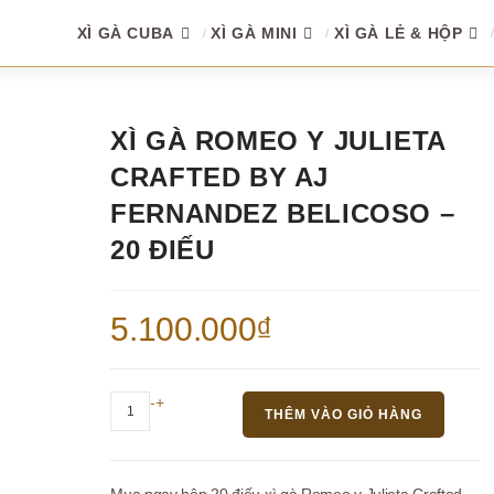
XÌ GÀ CUBA
XÌ GÀ MINI
XÌ GÀ LẺ & HỘP
XÌ GÀ ROMEO Y JULIETA
CRAFTED BY AJ
FERNANDEZ BELICOSO –
20 ĐIẾU
5.100.000
₫
Xì
-
+
THÊM VÀO GIỎ HÀNG
gà
Romeo
y