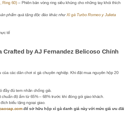
, Ring 60)
– Phiên bản vòng ring siêu khủng cho những tay khói thích
 sản phẩm quà tặng độc đáo khác như
Xì gà Turbo Romeo y Julieta
a Crafted by AJ Fernandez Belicoso Chính
u của các dân chơi xì gà chuyên nghiệp. Khi đặt mua nguyên hộp 20
ó đầy đủ tem nhãn chống giả.
 chuẩn độ ẩm từ 65% – 68% trước khi đóng gói giao khách.
 đích biếu tặng ngoại giao.
caocap.com
để sở hữu hộp xì gà danh giá này với mức giá ưu đãi