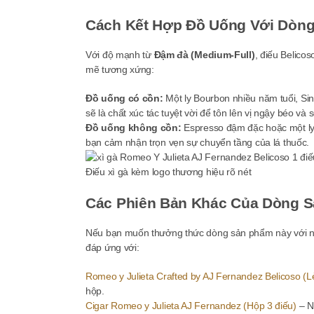
Cách Kết Hợp Đồ Uống Với Dòng
Với độ mạnh từ
Đậm đà (Medium-Full)
, điếu Belico
mẽ tương xứng:
Đồ uống có cồn:
Một ly Bourbon nhiều năm tuổi, Si
sẽ là chất xúc tác tuyệt vời để tôn lên vị ngậy béo và 
Đồ uống không cồn:
Espresso đậm đặc hoặc một ly 
bạn cảm nhận trọn vẹn sự chuyển tầng của lá thuốc.
Điếu xì gà kèm logo thương hiệu rõ nét
Các Phiên Bản Khác Của Dòng S
Nếu bạn muốn thưởng thức dòng sản phẩm này với n
đáp ứng với:
Romeo y Julieta Crafted by AJ Fernandez Belicoso (Lẻ
hộp.
Cigar Romeo y Julieta AJ Fernandez (Hộp 3 điếu)
– Nh