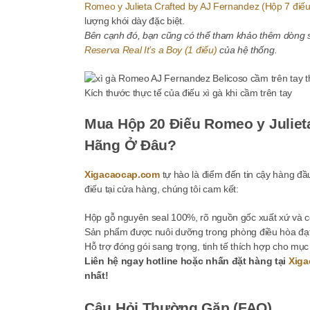
Romeo y Julieta Crafted by AJ Fernandez (Hộp 7 điếu
lượng khói dày đặc biệt.
Bên cạnh đó, bạn cũng có thể tham khảo thêm dòng
Reserva Real It’s a Boy (1 điếu)
của hệ thống.
Kích thước thực tế của điếu xì gà khi cầm trên tay
Mua Hộp 20 Điếu Romeo y Juliet
Hãng Ở Đâu?
Xigacaocap.com
tự hào là điểm đến tin cậy hàng đầ
điếu tại cửa hàng, chúng tôi cam kết:
Hộp gỗ nguyên seal 100%, rõ nguồn gốc xuất xứ và c
Sản phẩm được nuôi dưỡng trong phòng điều hòa đạt
Hỗ trợ đóng gói sang trọng, tinh tế thích hợp cho mục
Liên hệ ngay hotline hoặc nhấn đặt hàng tại
Xiga
nhất!
Câu Hỏi Thường Gặp (FAQ)