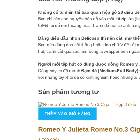
Không có tủ điện thì bảo quản hộp gỗ 20 điếu B
Bạn chỉ cần cho nguyên hộp gỗ vào một túi zip lớn (
69%) rồi để nơi thoáng mát. Tránh để nơi có ánh nắng 
Dáng điếu đầu nhọn Belicoso thì nên cắt như th
Bạn nên dùng dao cắt thẳng hoặc dao chữ V để cắt m
hút, tránh cắt quá sâu làm bung lá wrapper bên ngoài
Người mới tập hút có dùng được dòng Romeo y J
Dòng này có độ mạnh
Đậm đà (Medium-Full Body)
với những tay khói đã có kinh nghiệm hoặc những ai ư
Sản phẩm tương tự
THÊM VÀO GIỎ HÀNG
Romeo Y Julieta Romeo No.3 Cig