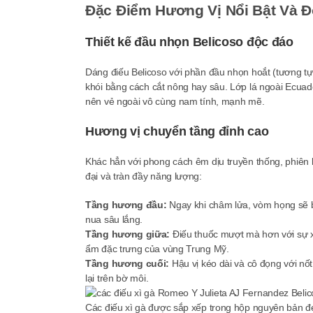
Đặc Điểm Hương Vị Nổi Bật Và 
Thiết kế đầu nhọn Belicoso độc đáo
Dáng điếu Belicoso với phần đầu nhọn hoắt (tương tự
khói bằng cách cắt nông hay sâu. Lớp lá ngoài Ecua
nên vẻ ngoài vô cùng nam tính, mạnh mẽ.
Hương vị chuyển tầng đỉnh cao
Khác hẳn với phong cách êm dịu truyền thống, phiên
đại và tràn đầy năng lượng:
Tầng hương đầu:
Ngay khi châm lửa, vòm họng sẽ bị 
nua sâu lắng.
Tầng hương giữa:
Điếu thuốc mượt mà hơn với sự xu
ẩm đặc trưng của vùng Trung Mỹ.
Tầng hương cuối:
Hậu vị kéo dài và cô đọng với nố
lại trên bờ môi.
Các điếu xì gà được sắp xếp trong hộp nguyên bản 