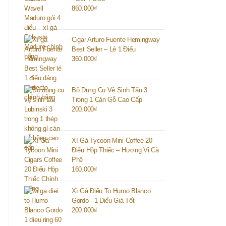
860.000
₫
Cigar Arturo Fuente Hemingway
Best Seller – Lẻ 1 Điếu
360.000
₫
Bộ Dụng Cụ Vệ Sinh Tẩu 3
Trong 1 Cán Gỗ Cao Cấp
200.000
₫
Xì Gà Tycoon Mini Coffee 20
Điếu Hộp Thiếc – Hương Vị Cà
Phê
160.000
₫
Xì Gà Điếu To Humo Blanco
Gordo - 1 Điếu Giá Tốt
200.000
₫