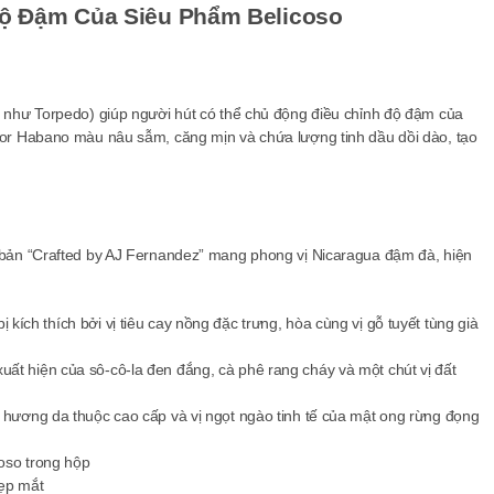
Độ Đậm Của Siêu Phẩm Belicoso
 như Torpedo) giúp người hút có thể chủ động điều chỉnh độ đậm của
dor Habano màu nâu sẫm, căng mịn và chứa lượng tinh dầu dồi dào, tạo
 bản “Crafted by AJ Fernandez” mang phong vị Nicaragua đậm đà, hiện
kích thích bởi vị tiêu cay nồng đặc trưng, hòa cùng vị gỗ tuyết tùng già
ất hiện của sô-cô-la đen đắng, cà phê rang cháy và một chút vị đất
t hương da thuộc cao cấp và vị ngọt ngào tinh tế của mật ong rừng đọng
đẹp mắt