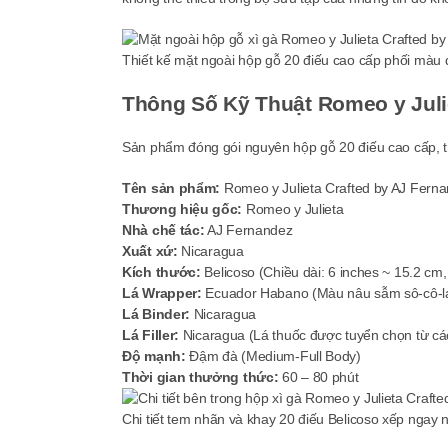
Thiết kế mặt ngoài hộp gỗ 20 điếu cao cấp phối màu 
Thông Số Kỹ Thuật Romeo y Juli
Sản phẩm đóng gói nguyên hộp gỗ 20 điếu cao cấp, thí
Tên sản phẩm:
Romeo y Julieta Crafted by AJ Ferna
Thương hiệu gốc:
Romeo y Julieta
Nhà chế tác:
AJ Fernandez
Xuất xứ:
Nicaragua
Kích thước:
Belicoso (Chiều dài: 6 inches ~ 15.2 cm
Lá Wrapper:
Ecuador Habano (Màu nâu sẫm sô-cô-la
Lá Binder:
Nicaragua
Lá Filler:
Nicaragua (Lá thuốc được tuyển chọn từ các 
Độ mạnh:
Đậm đà (Medium-Full Body)
Thời gian thưởng thức:
60 – 80 phút
Chi tiết tem nhãn và khay 20 điếu Belicoso xếp ngay 