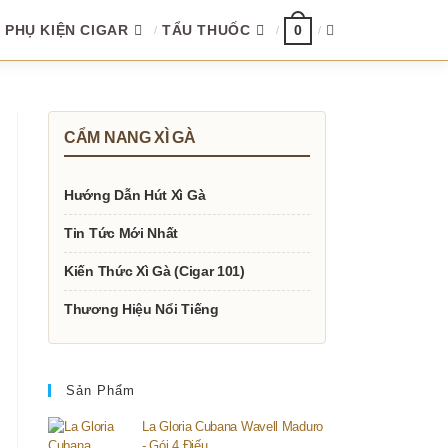
TOGGLE
PHỤ KIỆN CIGAR
TẨU THUỐC
0
WEBSITE
CẨM NANG XÌ GÀ
SEARCH
Hướng Dẫn Hút Xì Gà
Tin Tức Mới Nhất
Kiến Thức Xì Gà (Cigar 101)
Thương Hiệu Nổi Tiếng
Sản Phẩm
La Gloria Cubana Wavell Maduro
- Gói 4 Điếu