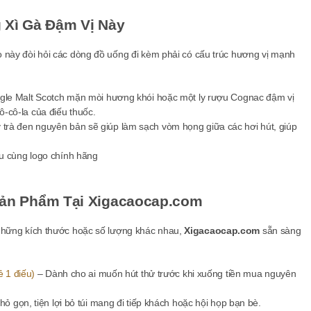
 Xì Gà Đậm Vị Này
so này đòi hỏi các dòng đồ uống đi kèm phải có cấu trúc hương vị mạnh
ngle Malt Scotch mặn mòi hương khói hoặc một ly rượu Cognac đậm vị
sô-cô-la của điếu thuốc.
trà đen nguyên bản sẽ giúp làm sạch vòm họng giữa các hơi hút, giúp
ản Phẩm Tại Xigacaocap.com
hững kích thước hoặc số lượng khác nhau,
Xigacaocap.com
sẵn sàng
 1 điếu)
– Dành cho ai muốn hút thử trước khi xuống tiền mua nguyên
ỏ gọn, tiện lợi bỏ túi mang đi tiếp khách hoặc hội họp bạn bè.