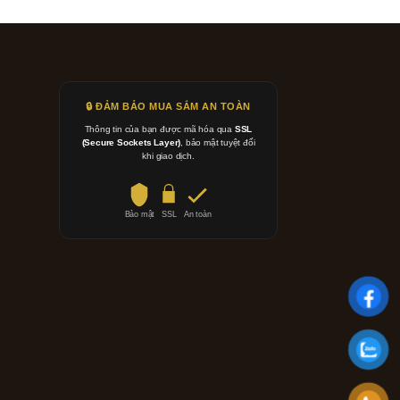
🔒 ĐẢM BẢO MUA SẮM AN TOÀN
Thông tin của bạn được mã hóa qua
SSL
(Secure Sockets Layer)
, bảo mật tuyệt đối
khi giao dịch.
Bảo mật
SSL
An toàn