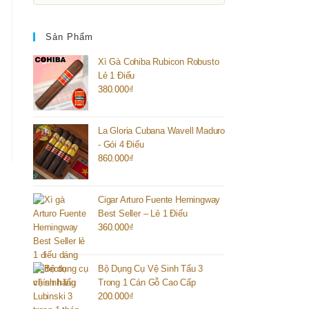
Sản Phẩm
Xì Gà Cohiba Rubicon Robusto
Lẻ 1 Điếu
380.000
₫
La Gloria Cubana Wavell Maduro
- Gói 4 Điếu
860.000
₫
Cigar Arturo Fuente Hemingway
Best Seller – Lẻ 1 Điếu
360.000
₫
Bộ Dụng Cụ Vệ Sinh Tẩu 3
Trong 1 Cán Gỗ Cao Cấp
200.000
₫