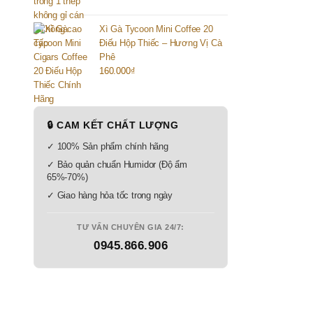
Xì Gà Tycoon Mini Coffee 20
Điếu Hộp Thiếc – Hương Vị Cà
Phê
160.000
₫
🔒 CAM KẾT CHẤT LƯỢNG
✓ 100% Sản phẩm chính hãng
✓ Bảo quản chuẩn Humidor (Độ ẩm
65%-70%)
✓ Giao hàng hỏa tốc trong ngày
TƯ VẤN CHUYÊN GIA 24/7:
0945.866.906