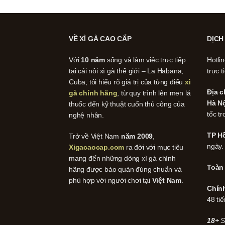
VỀ XÌ GÀ CAO CẤP
DỊCH
Với
10 năm
sống và làm việc trực tiếp
Hotli
tại cái nôi xì gà thế giới – La Habana,
trực t
Cuba, tôi hiểu rõ giá trị của từng điếu
xì
Địa c
gà chính hãng
, từ quy trình lên men lá
Hà Nộ
thuốc đến kỹ thuật cuốn thủ công của
tốc tr
nghệ nhân.
TP Hồ
Trở về Việt Nam
năm 2009
,
ngày.
Xigacaocap.com
ra đời với mục tiêu
mang đến những dòng xì gà chính
Toàn
hãng được bảo quản đúng chuẩn và
phù hợp với người chơi tại
Việt Nam
.
Chín
48 tiế
18+
S