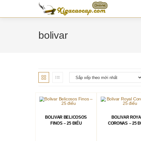
Skip
to
content
bolivar
ĐỌC TIẾP
ĐỌC TIẾP
BOLIVAR BELICOSOS
BOLIVAR ROYA
FINOS – 25 ĐIẾU
CORONAS – 25 Đ