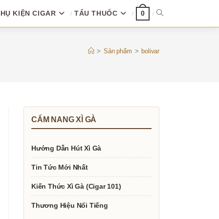
HỤ KIỆN CIGAR
TẨU THUỐC
TOGGLE
0
WEBSITE
>
Sản phẩm
>
bolivar
SEARCH
CẨM NANG XÌ GÀ
Hướng Dẫn Hút Xì Gà
Tin Tức Mới Nhất
Kiến Thức Xì Gà (Cigar 101)
Thương Hiệu Nổi Tiếng