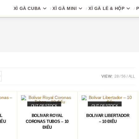
XÌ GÀ CUBA
XÌ GÀ MINI
XÌ GÀ LẺ & HỘP
P
VIEW:
28
56
ALL
OUT OF STOCK
OUT OF STOCK
ĐỌC TIẾP
ĐỌC TIẾP
L
BOLIVAR ROYAL
BOLIVAR LIBERTADOR
IẾU
CORONAS TUBOS – 10
– 10 ĐIẾU
ĐIẾU