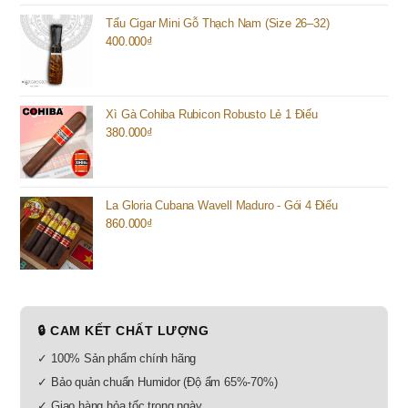
Tẩu Cigar Mini Gỗ Thạch Nam (Size 26–32)
400.000
₫
Xì Gà Cohiba Rubicon Robusto Lẻ 1 Điếu
380.000
₫
La Gloria Cubana Wavell Maduro - Gói 4 Điếu
860.000
₫
🔒 CAM KẾT CHẤT LƯỢNG
✓ 100% Sản phẩm chính hãng
✓ Bảo quản chuẩn Humidor (Độ ẩm 65%-70%)
✓ Giao hàng hỏa tốc trong ngày