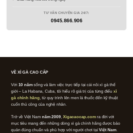
TƯ VẤN CHUYÊN GIA 24/7:
0945.866.906
VỀ XÌ GÀ CAO CẤP
Với
10 năm
sống và làm việc trực tiếp tại cái nôi xì gà thế
giới – La Habana, Cuba, tôi hiểu rõ giá trị của từng điếu
xì
gà chính hãng
, từ quy trình lên men lá thuốc đến kỹ thuật
cuốn thủ công của nghệ nhân.
Trở về Việt Nam
năm 2009
,
Xigacaocap.com
ra đời với
mục tiêu mang đến những dòng xì gà chính hãng được bảo
quản đúng chuẩn và phù hợp với người chơi tại
Việt Nam
.