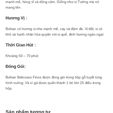
mạnh mẽ, hùng vĩ và dũng cảm. Giống như vị Tướng mà nó
mang tên.
Hương Vị :
Bolivar có hương vị nhẹ mạnh mẽ, cay và đậm đà. Vị đất, vị cỏ
khô và hạnh nhân hòa quyện với vị quế, đinh hương ngào ngạt.
Thời Gian Hút :
Khoảng 50 – 70 phút
Đóng Gói:
Bolivar Belicosos Finos được đóng gói trong hộp gỗ tuyết tùng
hình vuông. Và xì gà được quấn thành 1 bó lớn 25 điếu trong
hộp.
Sản phẩm tương tự