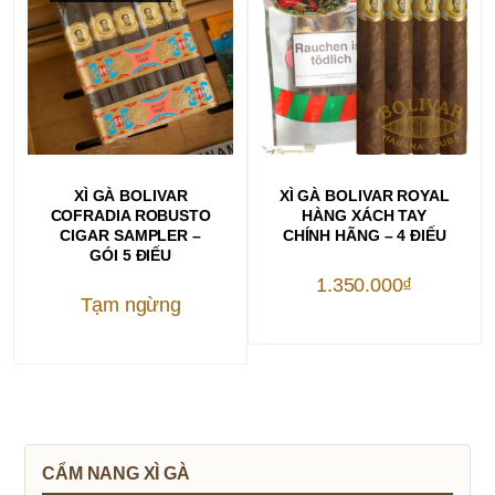
ĐỌC TIẾP
THÊM VÀO GIỎ HÀNG
XÌ GÀ BOLIVAR
XÌ GÀ BOLIVAR ROYAL
COFRADIA ROBUSTO
HÀNG XÁCH TAY
CIGAR SAMPLER –
CHÍNH HÃNG – 4 ĐIẾU
GÓI 5 ĐIẾU
1.350.000
₫
Tạm ngừng
CẨM NANG XÌ GÀ