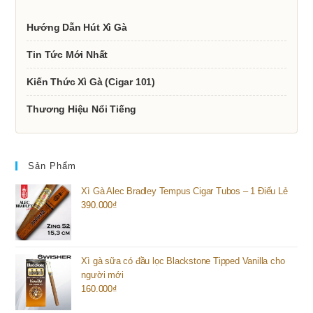
Hướng Dẫn Hút Xì Gà
Tin Tức Mới Nhất
Kiến Thức Xì Gà (Cigar 101)
Thương Hiệu Nổi Tiếng
Sản Phẩm
Xì Gà Alec Bradley Tempus Cigar Tubos – 1 Điếu Lẻ
390.000
₫
Xì gà sữa có đầu lọc Blackstone Tipped Vanilla cho
người mới
160.000
₫