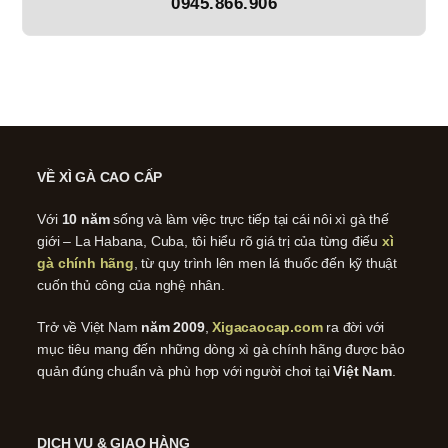
0945.866.906
VỀ XÌ GÀ CAO CẤP
Với
10 năm
sống và làm việc trực tiếp tại cái nôi xì gà thế
giới – La Habana, Cuba, tôi hiểu rõ giá trị của từng điếu
xì
gà chính hãng
, từ quy trình lên men lá thuốc đến kỹ thuật
cuốn thủ công của nghệ nhân.
Trở về Việt Nam
năm 2009
,
Xigacaocap.com
ra đời với
mục tiêu mang đến những dòng xì gà chính hãng được bảo
quản đúng chuẩn và phù hợp với người chơi tại
Việt Nam
.
DỊCH VỤ & GIAO HÀNG