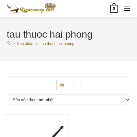
Skip
0
to
content
tau thuoc hai phong
>
Sản phẩm
>
tau thuoc hai phong