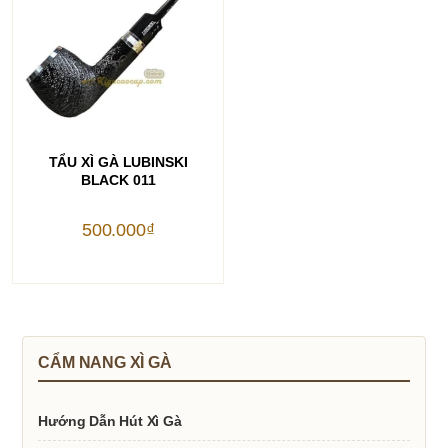
THÊM VÀO GIỎ HÀNG
TẨU XÌ GÀ LUBINSKI
BLACK 011
500.000
₫
CẨM NANG XÌ GÀ
Hướng Dẫn Hút Xì Gà