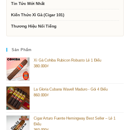
Tin Tức Mới Nhất
Kiến Thức Xì Gà (Cigar 101)
Thương Hiệu Nổi Tiếng
Sản Phẩm
Xì Gà Cohiba Rubicon Robusto Lẻ 1 Điếu
380.000
₫
La Gloria Cubana Wavell Maduro - Gói 4 Điếu
860.000
₫
Cigar Arturo Fuente Hemingway Best Seller – Lẻ 1
Điếu
360.000
₫