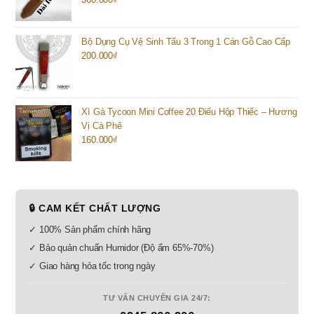
Bộ Dụng Cụ Vệ Sinh Tẩu 3 Trong 1 Cán Gỗ Cao Cấp
200.000
₫
Xì Gà Tycoon Mini Coffee 20 Điếu Hộp Thiếc – Hương
Vị Cà Phê
160.000
₫
🔒 CAM KẾT CHẤT LƯỢNG
✓ 100% Sản phẩm chính hãng
✓ Bảo quản chuẩn Humidor (Độ ẩm 65%-70%)
✓ Giao hàng hỏa tốc trong ngày
TƯ VẤN CHUYÊN GIA 24/7: