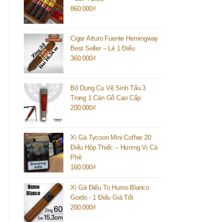
860.000
₫
Cigar Arturo Fuente Hemingway
Best Seller – Lẻ 1 Điếu
360.000
₫
Bộ Dụng Cụ Vệ Sinh Tẩu 3
Trong 1 Cán Gỗ Cao Cấp
200.000
₫
Xì Gà Tycoon Mini Coffee 20
Điếu Hộp Thiếc – Hương Vị Cà
Phê
160.000
₫
Xì Gà Điếu To Humo Blanco
Gordo - 1 Điếu Giá Tốt
200.000
₫