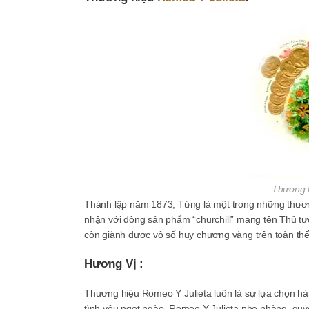
Thương h
Thành lập năm 1873, Từng là một trong những thươn
nhận với dòng sản phẩm “churchill” mang tên Thủ t
còn giành được vô số huy chương vàng trên toàn thế 
Hương Vị :
Thương hiệu Romeo Y Julieta luôn là sự lựa chọn hà
tình yêu ngọt ngào. Romeo Y Julieta nhẹ nhàng, quyế