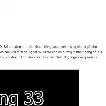
O. Để đáp ứng nhu cầu khách hàng yêu thích những hộp xì gà nhỏ
 cả các yếu tốt trên, ngoài ra Julieta còn có hương vị nhẹ nhàng dễ hút.
ng, cỏ khô, thịt bò hun khói hay vị hạt chát. Ngọt ngào và quyến rũ