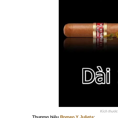
Kích thước
Thương hiệu
Romeo Y Julieta
: