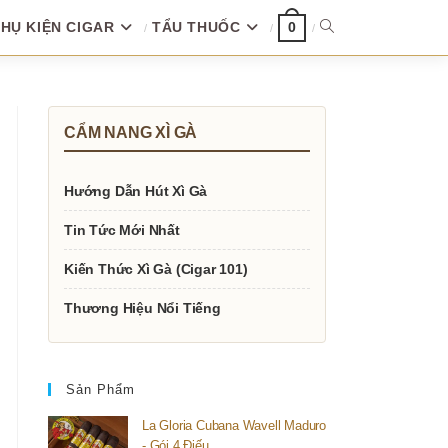
HỤ KIỆN CIGAR
TẨU THUỐC
TOGGLE
0
WEBSITE
CẨM NANG XÌ GÀ
SEARCH
Hướng Dẫn Hút Xì Gà
Tin Tức Mới Nhất
Kiến Thức Xì Gà (Cigar 101)
Thương Hiệu Nổi Tiếng
Sản Phẩm
La Gloria Cubana Wavell Maduro
- Gói 4 Điếu