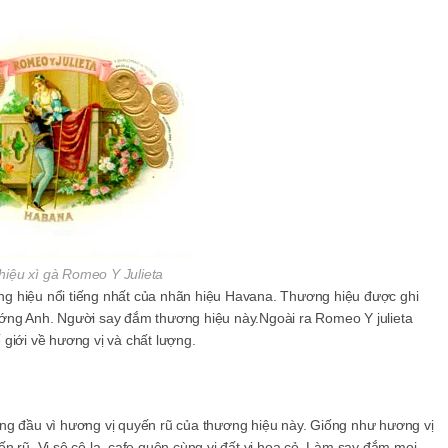
iệu xì gà Romeo Y Julieta
g hiệu nổi tiếng nhất của nhãn hiệu Havana. Thương hiệu được ghi
ướng Anh. Người say đắm thương hiệu này.Ngoài ra Romeo Y julieta
giới về hương vị và chất lượng.
ng đầu vì hương vị quyến rũ của thương hiệu này. Giống như hương vị
n rũ. Vị sô cô la, cafe quện cùng vị đất vị hoa cỏ. Làm say đắm mọi