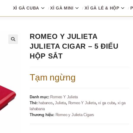
XÌ GÀ CUBA
XÌ GÀ MINI
XÌ GÀ LẺ & HỘP
P
ROMEO Y JULIETA
JULIETA CIGAR – 5 ĐIẾU
🔍
HỘP SẮT
Tạm ngừng
Danh mục:
Romeo Y Julieta
Thẻ:
habanos
,
Julieta
,
Romeo Y Julieta
,
xi ga cuba
,
xi ga
lahabana
Thương hiệu:
Romeo y Julieta Cigars